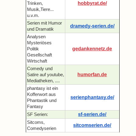
hobbyrat.de/
Trinken,
Musik,Tiere...
u.v.m.
Serien mit Humor
dramedy-serien.de/
und Dramatik
Analysen
Mysteriöses
gedankennetz.de
Politik
Gesellschaft
Wirtschaft
Comedy und
humorfan.de
Satire auf youtube,
Mediatheken, ....
phantasy ist ein
Kofferwort aus
serienphantasy.de/
Phantastik und
Fantasy
sf-serien.de/
SF Serien:
Sitcoms,
sitcomserien.de/
Comedyserien