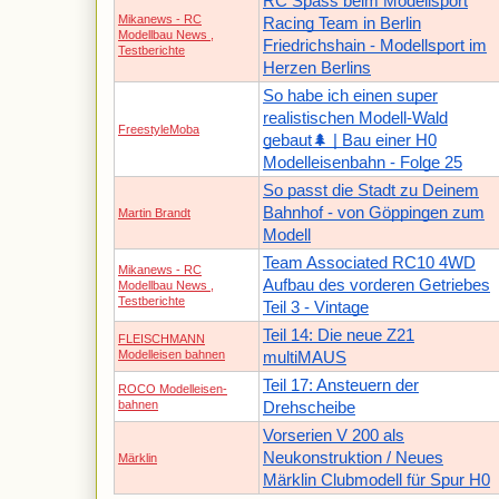
RC Spass beim Modellsport
Mikanews - RC
Racing Team in Berlin
Modellbau News ,
Friedrichshain - Modellsport im
Testberichte
Herzen Berlins
So habe ich einen super
realistischen Modell-Wald
FreestyleMoba
gebaut🌲 | Bau einer H0
Modelleisenbahn - Folge 25
So passt die Stadt zu Deinem
Bahnhof - von Göppingen zum
Martin Brandt
Modell
Team Associated RC10 4WD
Mikanews - RC
Aufbau des vorderen Getriebes
Modellbau News ,
Testberichte
Teil 3 - Vintage
Teil 14: Die neue Z21
FLEISCHMANN
Modelleisen bahnen
multiMAUS
Teil 17: Ansteuern der
ROCO Modelleisen-
bahnen
Drehscheibe
Vorserien V 200 als
Neukonstruktion / Neues
Märklin
Märklin Clubmodell für Spur H0