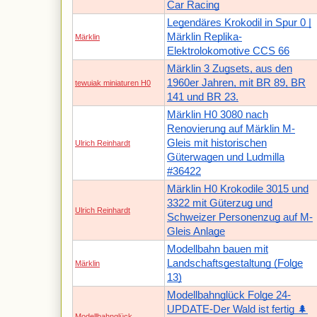
Car Racing
Legendäres Krokodil in Spur 0 |
Märklin Replika-
Märklin
Elektrolokomotive CCS 66
Märklin 3 Zugsets, aus den
1960er Jahren, mit BR 89, BR
tewuiak miniaturen H0
141 und BR 23.
Märklin H0 3080 nach
Renovierung auf Märklin M-
Gleis mit historischen
Ulrich Reinhardt
Güterwagen und Ludmilla
#36422
Märklin H0 Krokodile 3015 und
3322 mit Güterzug und
Ulrich Reinhardt
Schweizer Personenzug auf M-
Gleis Anlage
Modellbahn bauen mit
Landschaftsgestaltung (Folge
Märklin
13)
Modellbahnglück Folge 24-
UPDATE-Der Wald ist fertig 🌲
Modellbahnglück