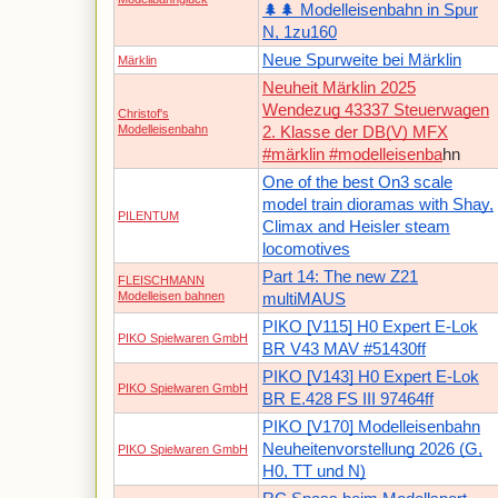
🌲🌲 Modelleisenbahn in Spur
N, 1zu160
Neue Spurweite bei Märklin
Märklin
Neuheit Märklin 2025
Wendezug 43337 Steuerwagen
Christof's
Modelleisenbahn
2. Klasse der DB(V) MFX
#märklin #modelleisenba
hn
One of the best On3 scale
model train dioramas with Shay,
PILENTUM
Climax and Heisler steam
locomotives
Part 14: The new Z21
FLEISCHMANN
Modelleisen bahnen
multiMAUS
PIKO [V115] H0 Expert E-Lok
PIKO Spielwaren GmbH
BR V43 MAV #51430ff
PIKO [V143] H0 Expert E-Lok
PIKO Spielwaren GmbH
BR E.428 FS III 97464ff
PIKO [V170] Modelleisenbahn
Neuheitenvorstellung 2026 (G,
PIKO Spielwaren GmbH
H0, TT und N)