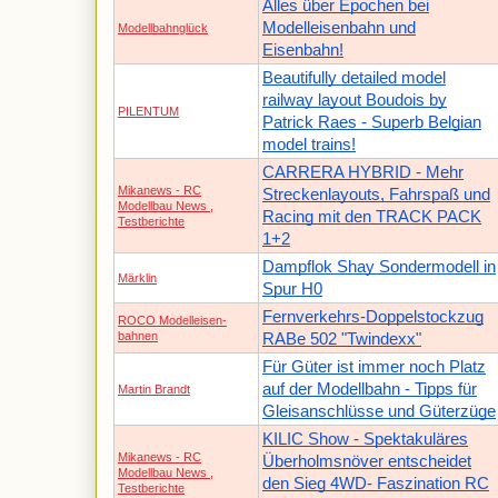
Alles über Epochen bei
Modelleisenbahn und
Modellbahnglück
Eisenbahn!
Beautifully detailed model
railway layout Boudois by
PILENTUM
Patrick Raes - Superb Belgian
model trains!
CARRERA HYBRID - Mehr
Mikanews - RC
Streckenlayouts, Fahrspaß und
Modellbau News ,
Racing mit den TRACK PACK
Testberichte
1+2
Dampflok Shay Sondermodell in
Märklin
Spur H0
Fernverkehrs-Doppelstockzug
ROCO Modelleisen-
bahnen
RABe 502 "Twindexx"
Für Güter ist immer noch Platz
auf der Modellbahn - Tipps für
Martin Brandt
Gleisanschlüsse und Güterzüge
KILIC Show - Spektakuläres
Mikanews - RC
Überholmsnöver entscheidet
Modellbau News ,
den Sieg 4WD- Faszination RC
Testberichte