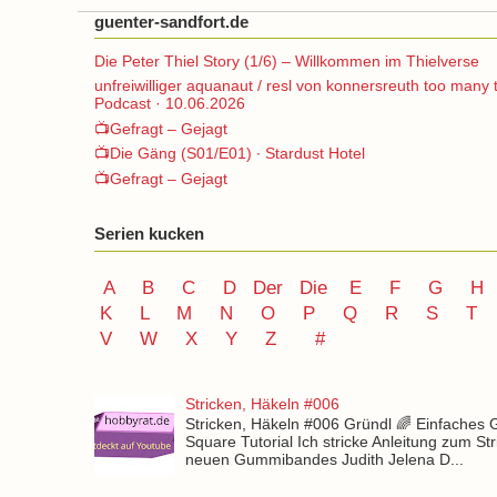
guenter-sandfort.de
Die Peter Thiel Story (1/6) – Willkommen im Thielverse
unfreiwilliger aquanaut / resl von konnersreuth too many 
Podcast · 10.06.2026
📺Gefragt – Gejagt
📺Die Gäng (S01/E01) ∙ Stardust Hotel
📺Gefragt – Gejagt
Serien kucken
A
B
C
D
Der
Die
E
F
G
H
K
L
M
N
O
P Q
R
S
T
V
W X Y
Z
#
Stricken, Häkeln #006
Stricken, Häkeln #006 Gründl 🌈 Einfaches
Square Tutorial Ich stricke Anleitung zum St
neuen Gummibandes Judith Jelena D...