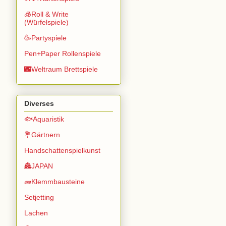
🧊Roll & Write
(Würfelspiele)
🥳Partyspiele
Pen+Paper Rollenspiele
🌃Weltraum Brettspiele
Diverses
🐟Aquaristik
💐Gärtnern
Handschattenspielkunst
🏯JAPAN
🧱Klemmbausteine
Setjetting
Lachen