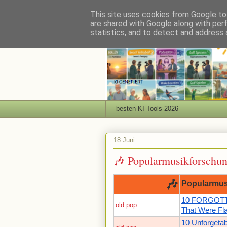
This site uses cookies from Google to 
are shared with Google along with per
statistics, and to detect and address 
besten KI Tools 2026
18 Juni
🎶 Popularmusikforschu
🎶
Popularmus
10 FORGOTT
old pop
That Were Fl
10 Unforgetab