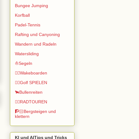
Bungee Jumping
Korfball
Padel-Tennis
Rafting und Canyoning
Wandern und Radeln
Watersliding
⛵Segeln
🏄🏽Wakeboarden
🏌️‍♂️Golf SPIELEN
🐂Bullenreiten
🚴‍♂️RADTOUREN
🧗🏻Bergsteigen und
klettern
KI und AITips und Tricks