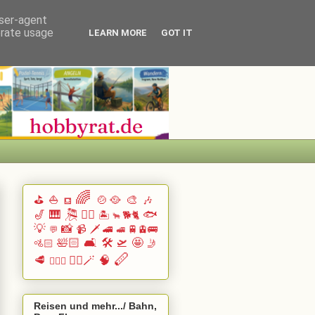
user-agent
erate usage
LEARN MORE
GOT IT
🌈
⛳
⛵
🍲🥘
🎨
🎶
⛾
🎷
🎹 🎘
🏄🏽
🐟
🏝️
🐕🐈
🐂
💡
📸
📹
🗡️
🚄
🚆🚊🚌
💬
🚅
🛀🏻
🛋️
🛠️
🛫
🤩
🚵🏻
🤳
🪈
🥩
🧙‍♂️🪄
🧠
🧗🏻‍♀️
Reisen und mehr.../ Bahn,