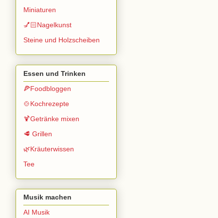
Miniaturen
💅🏻Nagelkunst
Steine und Holzscheiben
Essen und Trinken
🍕Foodbloggen
🍲Kochrezepte
🍹Getränke mixen
🥩 Grillen
🌿Kräuterwissen
Tee
Musik machen
AI Musik