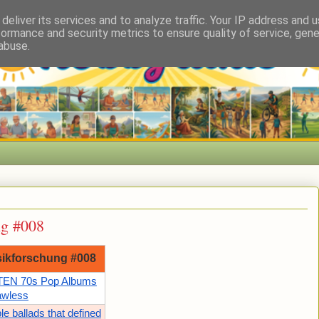
deliver its services and to analyze traffic. Your IP address and 
formance and security metrics to ensure quality of service, gen
abuse.
ng #008
ikforschung #008
EN 70s Pop Albums
awless
le ballads that defined