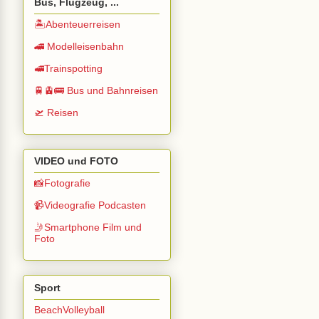
Bus, Flugzeug, ...
🏝️Abenteuerreisen
🚄 Modelleisenbahn
🚅Trainspotting
🚆🚊🚌 Bus und Bahnreisen
🛫 Reisen
VIDEO und FOTO
📸Fotografie
📹Videografie Podcasten
🤳Smartphone Film und
Foto
Sport
BeachVolleyball