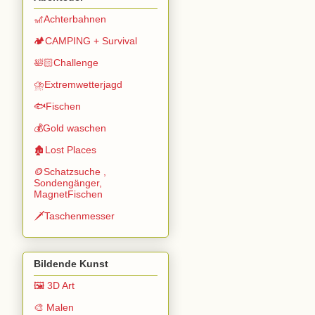
🎢Achterbahnen
🏕️CAMPING + Survival
🛀🏻Challenge
⛈️Extremwetterjagd
🐟Fischen
💰Gold waschen
🏚️Lost Places
🪙Schatzsuche ,
Sondengänger,
MagnetFischen
🗡️Taschenmesser
Bildende Kunst
🖼️ 3D Art
🎨 Malen