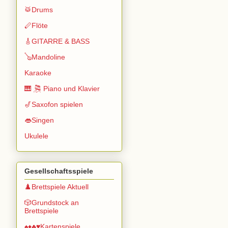
🥁Drums
🪈Flöte
🎸GITARRE & BASS
🪕Mandoline
Karaoke
🎹 🎘 Piano und Klavier
🎷Saxofon spielen
👄Singen
Ukulele
Gesellschaftsspiele
♟️Brettspiele Aktuell
🎲Grundstock an
Brettspiele
♠️♦️♣️♥️Kartenspiele