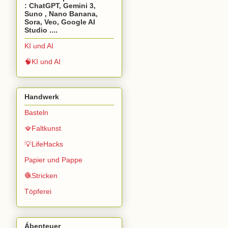
: ChatGPT, Gemini 3,
Suno , Nano Banana,
Sora, Veo, Google AI
Studio ....
KI und AI
🧠KI und AI
Handwerk
Basteln
🪭Faltkunst
💡LifeHacks
Papier und Pappe
🧶Stricken
Töpferei
Ábenteuer