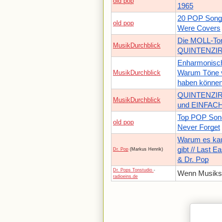
old pop
1965
20 POP Son
old pop
Were Covers
Die MOLL-Ton
MusikDurchblick
QUINTENZIRKE
Enharmonisch
MusikDurchblick
Warum Töne 
haben können
QUINTENZIRK
MusikDurchblick
und EINFACH 
Top POP Song
old pop
Never Forget
Warum es ka
gibt // Last E
Dr. Pop
(Markus Henrik)
& Dr. Pop
Dr. Pops Tonstudio
-
Wenn Musiks
radioeins.de