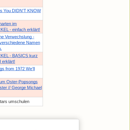
gs You DIDN'T KNOW
arten im
L - einfach erklärt!
e Verwechslung -
verschiedene Namen
.
EL - BASICS kurz
erklärt!
s from 1972 We’ll
um Oster-Popsongs
aster // George Michael
tars umschulen