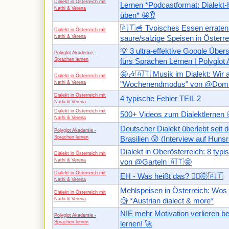
Dialekt in Österreich mit
Lernen *Podcastformat: Dialekt
Nathi & Verena
üben* 🤩👂
🇦🇹🥣 Typisches Essen erraten
Dialekt in Österreich mit
Nathi & Verena
saure/salzige Speisen in Österrei
💡 3 ultra-effektive Google Übe
Polyglot Akademie -
Sprachen lernen
fürs Sprachen Lernen | Polyglot
🤩🎶🇦🇹 Musik im Dialekt: Wir 
Dialekt in Österreich mit
Nathi & Verena
"Wochenendmodus" von @Domi
Dialekt in Österreich mit
4 typische Fehler TEIL 2
Nathi & Verena
Dialekt in Österreich mit
500+ Videos zum Dialektlernen 
Nathi & Verena
Deutscher Dialekt überlebt seit d
Polyglot Akademie -
Sprachen lernen
Brasilien 😲 (Interview auf Huns
Dialekt in Oberösterreich: 8 typi
Dialekt in Österreich mit
Nathi & Verena
von @Garteln 🇦🇹🤩
Dialekt in Österreich mit
EH - Was heißt das? 🤷‍♀️🤯🇦🇹
Nathi & Verena
Mehlspeisen in Österreich: Wos
Dialekt in Österreich mit
Nathi & Verena
🧐 *Austrian dialect & more*
NIE mehr Motivation verlieren 
Polyglot Akademie -
Sprachen lernen
lernen! 🚀