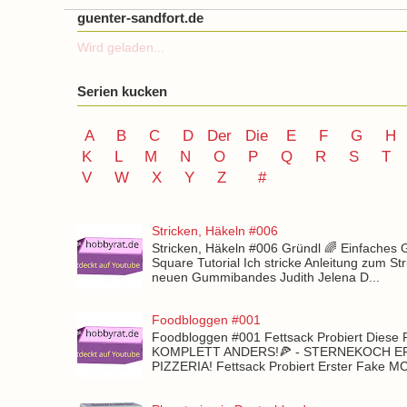
guenter-sandfort.de
Wird geladen...
Serien kucken
A
B
C
D
Der
Die
E
F
G
H
K
L
M
N
O
P Q
R
S
T
V
W X Y
Z
#
Stricken, Häkeln #006
Stricken, Häkeln #006 Gründl 🌈 Einfaches
Square Tutorial Ich stricke Anleitung zum St
neuen Gummibandes Judith Jelena D...
Foodbloggen #001
Foodbloggen #001 Fettsack Probiert Diese 
KOMPLETT ANDERS!🍕 - STERNEKOCH 
PIZZERIA! Fettsack Probiert Erster Fake 