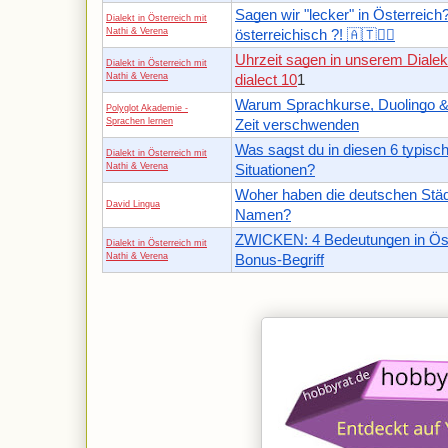
Sagen wir "lecker" in Österreich
Dialekt in Österreich mit
Nathi & Verena
österreichisch ?! 🇦🇹🤷‍♀️
Uhrzeit sagen in unserem Dialekt
Dialekt in Österreich mit
Nathi & Verena
dialect 10
1
Warum Sprachkurse, Duolingo &
Polyglot Akademie -
Sprachen lernen
Zeit verschwenden
Was sagst du in diesen 6 typisc
Dialekt in Österreich mit
Nathi & Verena
Situationen?
Woher haben die deutschen Städ
David Lingua
Namen?
ZWICKEN: 4 Bedeutungen in Öst
Dialekt in Österreich mit
Nathi & Verena
Bonus-Begriff