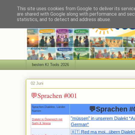
This site uses cookies from Google to deliver its servic
are shared with Google along with performance and secu
statistics, and to detect and address abuse.
besten KI Tools 2026
02 Juni
💬Sprachen #001
💬Sprachen #
Sprachen,Dialekte, Länder.
Namen
"müssen" in unserem Dialekt *Au
Dialekt in Österreich mit
Nathi & Verena
German*
🇦🇹 Red ma moi...übern Dialekt