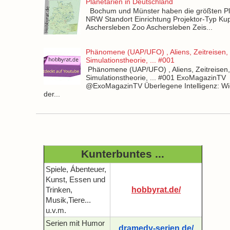
Planetarien in Deutschland
Bochum und Münster haben die größten Pla
NRW Standort Einrichtung Projektor-Typ Kup
Aschersleben Zoo Aschersleben Zeis...
Phänomene (UAP/UFO) , Aliens, Zeitreisen,
Simulationstheorie, ... #001
Phänomene (UAP/UFO) , Aliens, Zeitreisen
Simulationstheorie, ... #001 ExoMagazinTV
@ExoMagazinTV Überlegene Intelligenz: Wie
der...
Kunterbuntes ...
Spiele, Ábenteuer,
Kunst, Essen und
hobbyrat.de/
Trinken,
Musik,Tiere...
u.v.m.
Serien mit Humor
dramedy-serien.de/