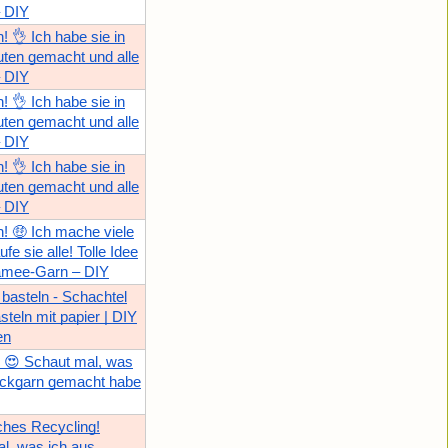
– DIY
! 👌 Ich habe sie in
uten gemacht und alle
– DIY
! 👌 Ich habe sie in
uten gemacht und alle
– DIY
! 👌 Ich habe sie in
uten gemacht und alle
– DIY
h! 🤑 Ich mache viele
fe sie alle! Tolle Idee
amee-Garn – DIY
basteln - Schachtel
asteln mit papier | DIY
en
e! 😍 Schaut mal, was
tickgarn gemacht habe
ches Recycling!
l, was ich aus