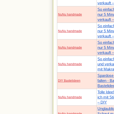
verkauft 
So einfach
nur 5 Min
NuNu handmade
verkauft 
So einfach
nur 5 Min
NuNu handmade
verkauft 
So einfach
nur 5 Min
NuNu handmade
verkauft 
So einfac
und verkau
NuNu handmade
mit Makr
Spardose 
falten - B
DIY Bastelideen
Bastelide
Tolle Ide
ich mit S
NuNu handmade
– DIY
Unglaubli
Schaut ma
NuNu handmade