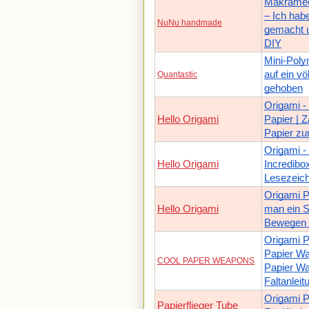
Makramee
– Ich habe
NuNu handmade
gemacht u
DIY
Mini-Poly
auf ein vö
Quantastic
gehoben
Origami -
Hello Origami
Papier | 
Papier zu
Origami -
Hello Origami
Incredibo
Lesezeic
Origami P
Hello Origami
man ein 
Bewegen a
Origami P
Papier Wa
COOL PAPER WEAPONS
Papier Waf
Faltanleit
Origami Pa
Papierflieger Tube