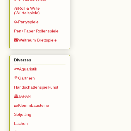
🧊Roll & Write
(Würfelspiele)
🥳Partyspiele
Pen+Paper Rollenspiele
🌃Weltraum Brettspiele
Diverses
🐟Aquaristik
💐Gärtnern
Handschattenspielkunst
🏯JAPAN
🧱Klemmbausteine
Setjetting
Lachen