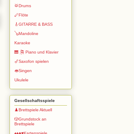
🥁Drums
🪈Flöte
🎸GITARRE & BASS
🪕Mandoline
Karaoke
🎹 🎘 Piano und Klavier
🎷Saxofon spielen
👄Singen
Ukulele
Gesellschaftsspiele
♟️Brettspiele Aktuell
🎲Grundstock an
Brettspiele
♠️♦️♣️♥️Kartenspiele