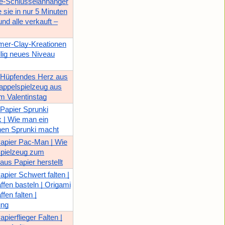
-Schlüsselanhänger
 sie in nur 5 Minuten
nd alle verkauft –
mer-Clay-Kreationen
llig neues Niveau
 Hüpfendes Herz aus
Zappelspielzeug aus
m Valentinstag
 Papier Sprunki
x | Wie man ein
hen Sprunki macht
apier Pac-Man | Wie
Spielzeug zum
us Papier herstellt
apier Schwert falten |
ffen basteln | Origami
fen falten |
ung
pierflieger Falten |