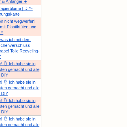
r & Anfänger ✈️
apierblume | DIY-
hungskarte
ten nicht wegwerfen!
 mit Plastiktüten und
IY
 was ich mit dem
aschenverschluss
abe! Tolle Recycling-
Y
! 👌 Ich habe sie in
uten gemacht und alle
– DIY
! 👌 Ich habe sie in
uten gemacht und alle
– DIY
! 👌 Ich habe sie in
uten gemacht und alle
– DIY
! 👌 Ich habe sie in
uten gemacht und alle