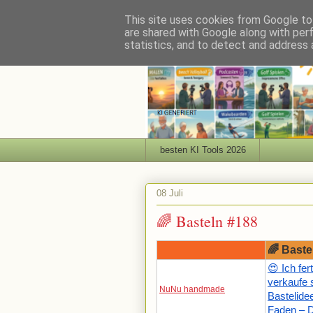
This site uses cookies from Google to 
are shared with Google along with per
statistics, and to detect and address 
besten KI Tools 2026
08 Juli
🌈 Basteln #188
🌈 Baste
😍 Ich fe
verkaufe s
NuNu handmade
Bastelide
Faden – 