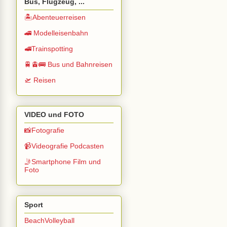
Bus, Flugzeug, ...
🏝️Abenteuerreisen
🚄 Modelleisenbahn
🚅Trainspotting
🚆🚊🚌 Bus und Bahnreisen
🛫 Reisen
VIDEO und FOTO
📸Fotografie
📹Videografie Podcasten
🤳Smartphone Film und
Foto
Sport
BeachVolleyball