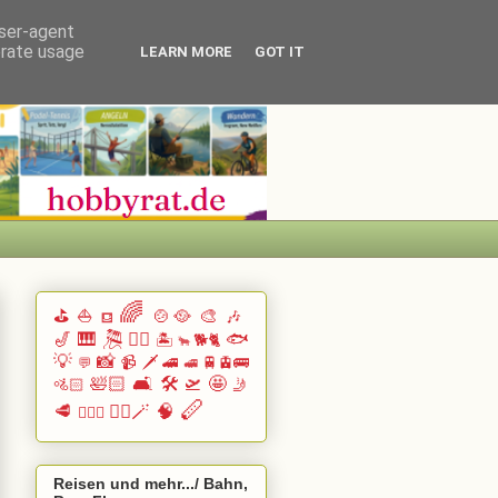
user-agent
erate usage
LEARN MORE
GOT IT
🌈
⛳
⛵
🍲🥘
🎨
🎶
⛾
🎷
🎹 🎘
🏄🏽
🐟
🏝️
🐕🐈
🐂
💡
📸
📹
🗡️
🚄
🚆🚊🚌
💬
🚅
🛀🏻
🛋️
🛠️
🛫
🤩
🚵🏻
🤳
🪈
🥩
🧙‍♂️🪄
🧠
🧗🏻‍♀️
Reisen und mehr.../ Bahn,