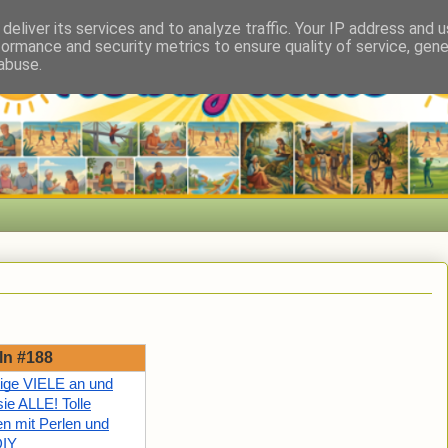
deliver its services and to analyze traffic. Your IP address and 
formance and security metrics to ensure quality of service, gen
abuse.
ln #188
rtige VIELE an und
ie ALLE! Tolle
en mit Perlen und
DIY