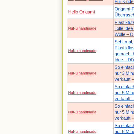
Für Kinde
Origami-P
Hello Origami
Überrasc
Plastiktü
Tolle Idee
NuNu handmade
Wolle – D
Seht mal,
Plastikfl
NuNu handmade
gemacht h
Idee – DI
So einfach
nur 3 Min
NuNu handmade
verkauft 
So einfach
nur 5 Min
NuNu handmade
verkauft 
So einfach
nur 5 Min
NuNu handmade
verkauft 
So einfach
nur 5 Min
NuNu handmade