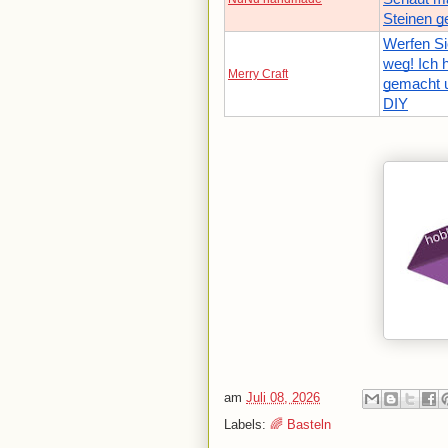
Steinen g
Werfen Si
weg! Ich 
Merry Craft
gemacht un
DIY
am
Juli 08, 2026
Labels:
🌈 Basteln