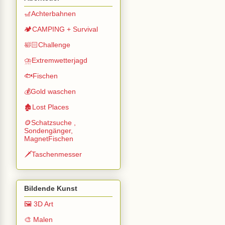
🎢Achterbahnen
🏕️CAMPING + Survival
🛀🏻Challenge
⛈️Extremwetterjagd
🐟Fischen
💰Gold waschen
🏚️Lost Places
🪙Schatzsuche ,
Sondengänger,
MagnetFischen
🗡️Taschenmesser
Bildende Kunst
🖼️ 3D Art
🎨 Malen