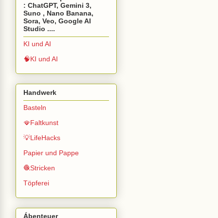
: ChatGPT, Gemini 3,
Suno , Nano Banana,
Sora, Veo, Google AI
Studio ....
KI und AI
🧠KI und AI
Handwerk
Basteln
🪭Faltkunst
💡LifeHacks
Papier und Pappe
🧶Stricken
Töpferei
Ábenteuer