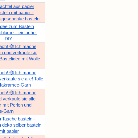
achtel aus papier
asteln mit papier -
sgeschenke basteln
Idee zum Basteln
nblume – einfacher
 – DIY
ach! 🤑 Ich mache
on und verkaufe sie
e Bastelidee mit Wolle –
ach! 🤑 Ich mache
verkaufe sie alle! Tolle
 Makramee-Garn
ach! 🤑 Ich mache
 verkaufe sie alle!
n mit Perlen und
e-Garn
 Tasche basteln -
 deko selber basteln
mit papier