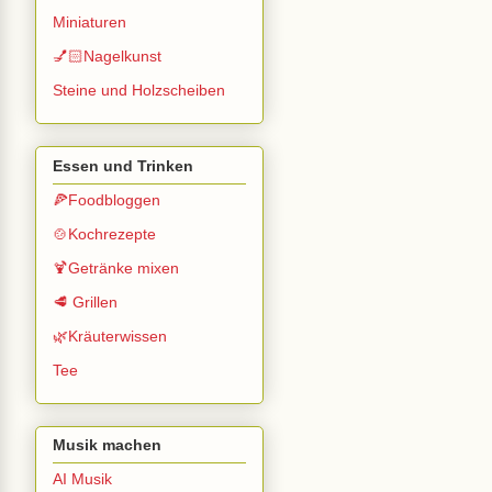
Miniaturen
💅🏻Nagelkunst
Steine und Holzscheiben
Essen und Trinken
🍕Foodbloggen
🍲Kochrezepte
🍹Getränke mixen
🥩 Grillen
🌿Kräuterwissen
Tee
Musik machen
AI Musik