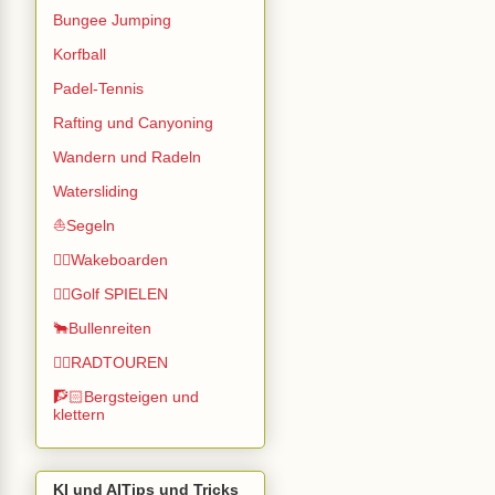
Bungee Jumping
Korfball
Padel-Tennis
Rafting und Canyoning
Wandern und Radeln
Watersliding
⛵Segeln
🏄🏽Wakeboarden
🏌️‍♂️Golf SPIELEN
🐂Bullenreiten
🚴‍♂️RADTOUREN
🧗🏻Bergsteigen und
klettern
KI und AITips und Tricks