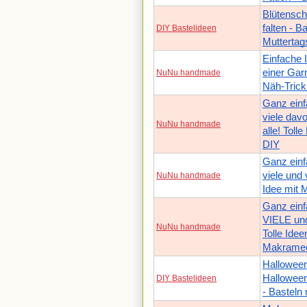
Blütensch
falten - B
DIY Bastelideen
Muttertag
Einfache 
einer Gar
NuNu handmade
Näh-Trick
Ganz einf
viele dav
NuNu handmade
alle! Toll
DIY
Ganz einf
viele und 
NuNu handmade
Idee mit
Ganz einf
VIELE und
NuNu handmade
Tolle Idee
Makrame
Halloween
Halloween
DIY Bastelideen
- Basteln 