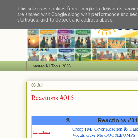
This site uses cookies from Google to deliver its servic
are shared with Google along with performance and secu
statistics, and to detect and address abuse.
besten KI Tools 2026
03 Juli
Reactions #016
Reactions #0
🤩
Creep PMJ Cover Reaction 🎤 Hale
Abigirl Reacts
Vocals Gave Me GOOSEBUMPS