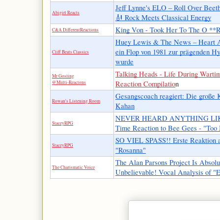
Jeff Lynne's ELO – Roll Over Beet
Abigirl Reacts
🎻 Rock Meets Classical Energy
King Von - Took Her To The O 
C&A DifferentReactions
Huey Lewis & The News – Heart A
ein Flop von 1981 zur prägenden H
Cliff Beats Classics
wurde
Talking Heads - Life During Wartim
Mr Gosling
@Multi-Reactons
Reaction Compilatio
n
Gesangscoach reagiert: Die große 
Rowan's Listening Room
Kahan
NEVER HEARD ANYTHING LIKE 
StaceyRPG
Time Reaction to Bee Gees - "To
SO VIEL SPASS!! Erste Reaktion a
StaceyRPG
"Rosanna"
The Alan Parsons Project Is Absolu
The Charismatic Voice
Unbelievable! Vocal Analysis of "