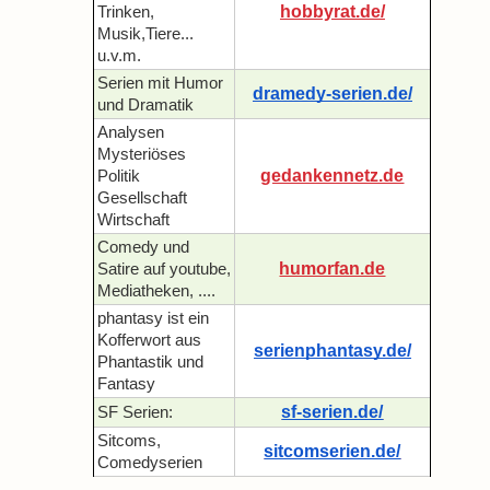
hobbyrat.de/
Trinken,
Musik,Tiere...
u.v.m.
Serien mit Humor
dramedy-serien.de/
und Dramatik
Analysen
Mysteriöses
gedankennetz.de
Politik
Gesellschaft
Wirtschaft
Comedy und
humorfan.de
Satire auf youtube,
Mediatheken, ....
phantasy ist ein
Kofferwort aus
serienphantasy.de/
Phantastik und
Fantasy
sf-serien.de/
SF Serien:
Sitcoms,
sitcomserien.de/
Comedyserien