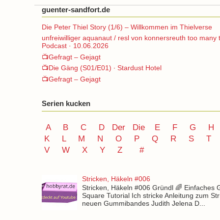
guenter-sandfort.de
Die Peter Thiel Story (1/6) – Willkommen im Thielverse
unfreiwilliger aquanaut / resl von konnersreuth too many 
Podcast · 10.06.2026
📺Gefragt – Gejagt
📺Die Gäng (S01/E01) ∙ Stardust Hotel
📺Gefragt – Gejagt
Serien kucken
A
B
C
D
Der
Die
E
F
G
H
K
L
M
N
O
P Q
R
S
T
V
W X Y
Z
#
Stricken, Häkeln #006
Stricken, Häkeln #006 Gründl 🌈 Einfaches
Square Tutorial Ich stricke Anleitung zum St
neuen Gummibandes Judith Jelena D...