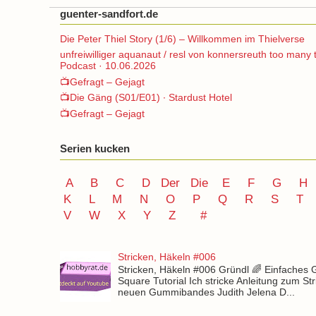
guenter-sandfort.de
Die Peter Thiel Story (1/6) – Willkommen im Thielverse
unfreiwilliger aquanaut / resl von konnersreuth too many 
Podcast · 10.06.2026
📺Gefragt – Gejagt
📺Die Gäng (S01/E01) ∙ Stardust Hotel
📺Gefragt – Gejagt
Serien kucken
A
B
C
D
Der
Die
E
F
G
H
K
L
M
N
O
P Q
R
S
T
V
W X Y
Z
#
Stricken, Häkeln #006
Stricken, Häkeln #006 Gründl 🌈 Einfaches
Square Tutorial Ich stricke Anleitung zum St
neuen Gummibandes Judith Jelena D...