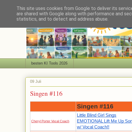
This site uses cookies from Google to deliver its servic
are shared with Google along with performance and secu
statistics, and to detect and address abuse.
besten KI Tools 2026
09 Juli
Singen #116
Singen #116
Little Blind Girl Sings
EMOTIONAL Lift Me Up So
Cheryl Porter Vocal Coach
w/ Vocal Coach!!