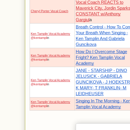
Vocal Coach REACTS to
Maverick City, Jordin Spark
Cheryl Porter Vocal Coach
CONSTANT w/Anthony
Gargiul
a
Breath Control - How To Cont
Your Breath When Singing -
Ken Tamplin Vocal Academy
@kentampli
n
Ken Tamplin And Gabriela
Guncikova
How Do I Overcome Stage
Ken Tamplin Vocal Academy
Fright? Ken Tamplin Vocal
@kentampli
n
Academy
JANE - STARSHIP - DINO
JELUSICK - GABRIELA
Ken Tamplin Vocal Academy
GUNCIKOVA - J HOEKSTR
@kentampli
n
K MARY- T FRANKLIN- M
LEIDHEUSER
Singing In The Morning - Ke
Ken Tamplin Vocal Academy
@kentampli
n
Tamplin Vocal Academy