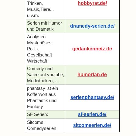
hobbyrat.de/
Trinken,
Musik,Tiere...
u.v.m.
Serien mit Humor
dramedy-serien.de/
und Dramatik
Analysen
Mysteriöses
gedankennetz.de
Politik
Gesellschaft
Wirtschaft
Comedy und
humorfan.de
Satire auf youtube,
Mediatheken, ....
phantasy ist ein
Kofferwort aus
serienphantasy.de/
Phantastik und
Fantasy
sf-serien.de/
SF Serien:
Sitcoms,
sitcomserien.de/
Comedyserien