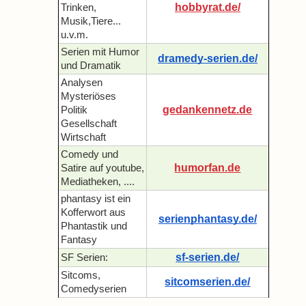
hobbyrat.de/
Trinken,
Musik,Tiere...
u.v.m.
Serien mit Humor
dramedy-serien.de/
und Dramatik
Analysen
Mysteriöses
gedankennetz.de
Politik
Gesellschaft
Wirtschaft
Comedy und
humorfan.de
Satire auf youtube,
Mediatheken, ....
phantasy ist ein
Kofferwort aus
serienphantasy.de/
Phantastik und
Fantasy
sf-serien.de/
SF Serien:
Sitcoms,
sitcomserien.de/
Comedyserien