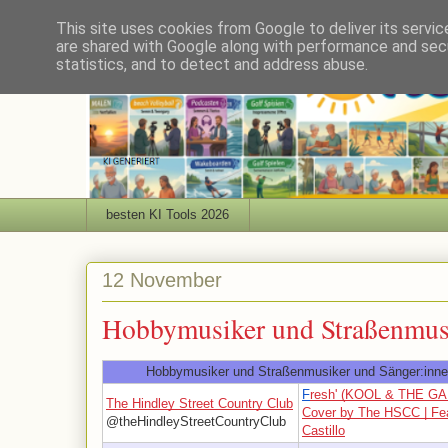
This site uses cookies from Google to deliver its servic
are shared with Google along with performance and secu
statistics, and to detect and address abuse.
besten KI Tools 2026
12 November
Hobbymusiker und Straßenmusi
Hobbymusiker und Straßenmusiker und Sänger:inn
F
resh' (KOOL & THE G
The Hindley Street Country Club
Cover by The HSCC | Fea
@theHindleyStreetCountryClub
Castillo