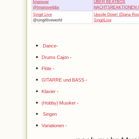
Improver
UBER BEATBOX
@Improverbbx
NACHTSREAKTIONEN | K
Singit Live
Upside Down' (Diana Ros
@singitliveworld
SingitLive
Dance
-
Drums Cajon
-
Flöte
-
GITARRE und BASS
-
Klavier
-
(Hobby) Musiker
-
Singen
Variationen
-