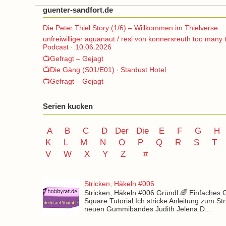
guenter-sandfort.de
Die Peter Thiel Story (1/6) – Willkommen im Thielverse
unfreiwilliger aquanaut / resl von konnersreuth too many 
Podcast · 10.06.2026
📺Gefragt – Gejagt
📺Die Gäng (S01/E01) ∙ Stardust Hotel
📺Gefragt – Gejagt
Serien kucken
A
B
C
D
Der
Die
E
F
G
H
K
L
M
N
O
P Q
R
S
T
V
W X Y
Z
#
Stricken, Häkeln #006
Stricken, Häkeln #006 Gründl 🌈 Einfaches
Square Tutorial Ich stricke Anleitung zum St
neuen Gummibandes Judith Jelena D...