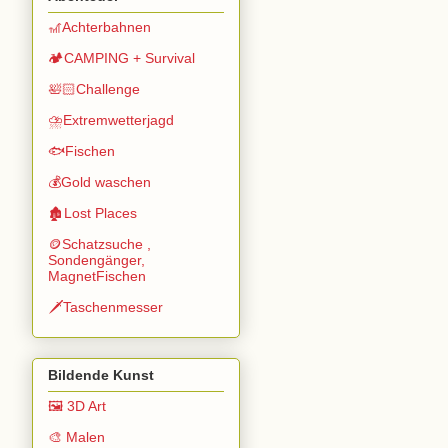
🎢Achterbahnen
🏕️CAMPING + Survival
🛀🏻Challenge
⛈️Extremwetterjagd
🐟Fischen
💰Gold waschen
🏚️Lost Places
🪙Schatzsuche ,
Sondengänger,
MagnetFischen
🗡️Taschenmesser
Bildende Kunst
🖼️ 3D Art
🎨 Malen