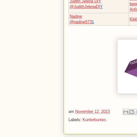
Judith Jelena DIY
bere
@JudithJelenaDI
Y
Anf
Nadine
Kleb
@nadine573
1
am
November 12, 2023
Labels:
Kunterbuntes