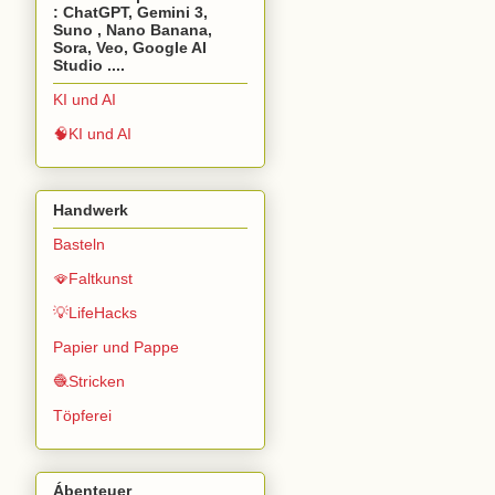
: ChatGPT, Gemini 3,
Suno , Nano Banana,
Sora, Veo, Google AI
Studio ....
KI und AI
🧠KI und AI
Handwerk
Basteln
🪭Faltkunst
💡LifeHacks
Papier und Pappe
🧶Stricken
Töpferei
Ábenteuer