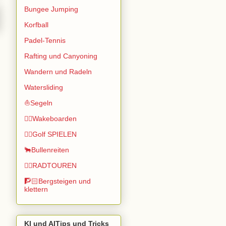
Bungee Jumping
Korfball
Padel-Tennis
Rafting und Canyoning
Wandern und Radeln
Watersliding
⛵Segeln
🏄🏽Wakeboarden
🏌️‍♂️Golf SPIELEN
🐂Bullenreiten
🚴‍♂️RADTOUREN
🧗🏻Bergsteigen und
klettern
KI und AITips und Tricks