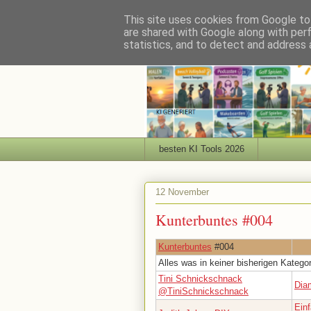
This site uses cookies from Google to 
are shared with Google along with per
statistics, and to detect and address 
besten KI Tools 2026
12 November
Kunterbuntes #004
Kunterbuntes
#004
Alles was in keiner bisherigen Kategor
Tini Schnickschnack
Dia
@TiniSchnickschnack
Ein