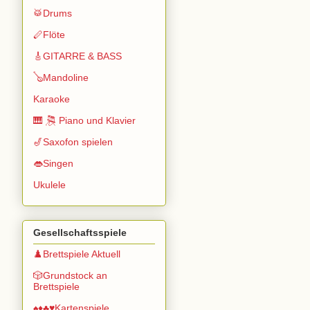
🥁Drums
🪈Flöte
🎸GITARRE & BASS
🪕Mandoline
Karaoke
🎹 🎘 Piano und Klavier
🎷Saxofon spielen
👄Singen
Ukulele
Gesellschaftsspiele
♟️Brettspiele Aktuell
🎲Grundstock an
Brettspiele
♠️♦️♣️♥️Kartenspiele