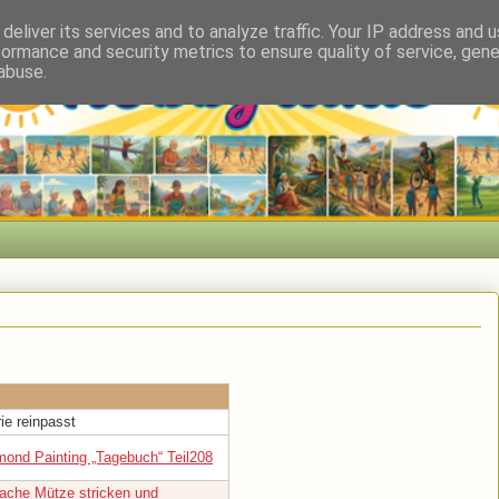
deliver its services and to analyze traffic. Your IP address and 
formance and security metrics to ensure quality of service, gen
abuse.
ie reinpasst
mond Painting „Tagebuch“ Teil208
fache Mütze stricken und