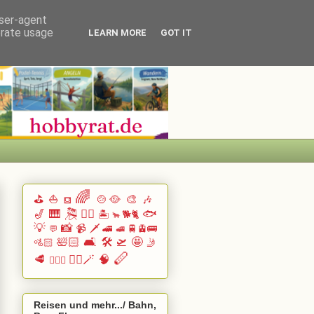
user-agent
erate usage
LEARN MORE
GOT IT
🌈
⛳
⛵
🍲🥘
🎨
🎶
⛾
🎷
🎹 🎘
🏄🏽
🐟
🏝️
🐕🐈
🐂
💡
📸
📹
🗡️
🚄
🚆🚊🚌
💬
🚅
🛀🏻
🛋️
🛠️
🛫
🤩
🚵🏻
🤳
🪈
🥩
🧙‍♂️🪄
🧠
🧗🏻‍♀️
Reisen und mehr.../ Bahn,