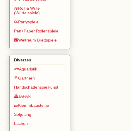
🧊Roll & Write
(Würfelspiele)
🥳Partyspiele
Pen+Paper Rollenspiele
🌃Weltraum Brettspiele
Diverses
🐟Aquaristik
💐Gärtnern
Handschattenspielkunst
🏯JAPAN
🧱Klemmbausteine
Setjetting
Lachen