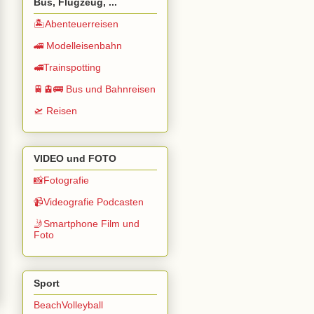
Bus, Flugzeug, ...
🏝️Abenteuerreisen
🚄 Modelleisenbahn
🚅Trainspotting
🚆🚊🚌 Bus und Bahnreisen
🛫 Reisen
VIDEO und FOTO
📸Fotografie
📹Videografie Podcasten
🤳Smartphone Film und
Foto
Sport
BeachVolleyball