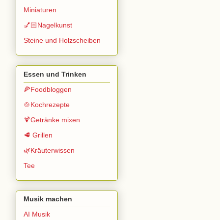
Miniaturen
💅🏻Nagelkunst
Steine und Holzscheiben
Essen und Trinken
🍕Foodbloggen
🍲Kochrezepte
🍹Getränke mixen
🥩 Grillen
🌿Kräuterwissen
Tee
Musik machen
AI Musik