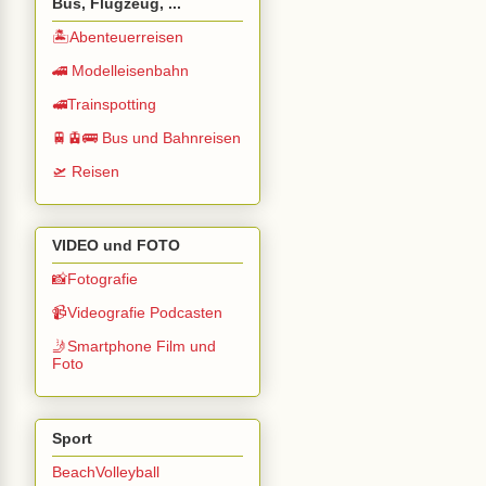
Bus, Flugzeug, ...
🏝️Abenteuerreisen
🚄 Modelleisenbahn
🚅Trainspotting
🚆🚊🚌 Bus und Bahnreisen
🛫 Reisen
VIDEO und FOTO
📸Fotografie
📹Videografie Podcasten
🤳Smartphone Film und
Foto
Sport
BeachVolleyball