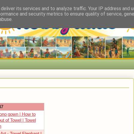
deliver its services and to analyze traffic. Your IP address and 
formance and security metrics to ensure quality of service, gen
abuse.
47
mono gown | How to
t of Towel | Towel
n
Art - Towel Elephant |