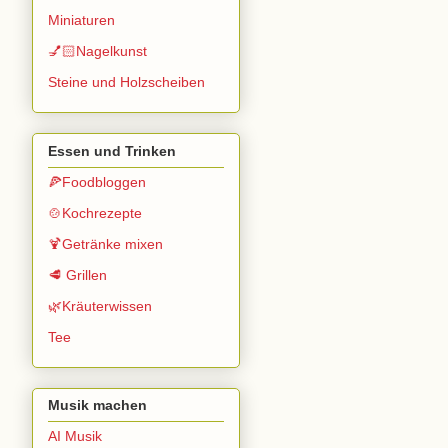
Miniaturen
💅🏻Nagelkunst
Steine und Holzscheiben
Essen und Trinken
🍕Foodbloggen
🍲Kochrezepte
🍹Getränke mixen
🥩 Grillen
🌿Kräuterwissen
Tee
Musik machen
AI Musik