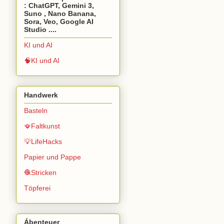
: ChatGPT, Gemini 3,
Suno , Nano Banana,
Sora, Veo, Google AI
Studio ....
KI und AI
🧠KI und AI
Handwerk
Basteln
🪭Faltkunst
💡LifeHacks
Papier und Pappe
🧶Stricken
Töpferei
Ábenteuer