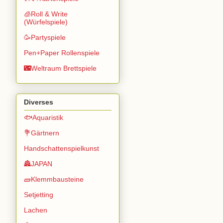
🧊Roll & Write
(Würfelspiele)
🥳Partyspiele
Pen+Paper Rollenspiele
🌃Weltraum Brettspiele
Diverses
🐟Aquaristik
💐Gärtnern
Handschattenspielkunst
🏯JAPAN
🧱Klemmbausteine
Setjetting
Lachen