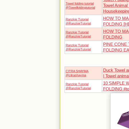
Towel folding tutorial
Towel Animal 
@Towelfoldingtutorial
Housekeepin
HOW TO MA
Ranzkie Tutorial
@RanzkieTutorial
FOLDING [H
HOW TO MA
Ranzkie Tutorial
@RanzkieTutorial
FOLDING
PINE CONE 
Ranzkie Tutorial
@RanzkieTutorial
FOLDING EA
Duck Towel ar
CITRA SHAYMA
@citrashayma
| Towel anima
10 SIMPLE 
Ranzkie Tutorial
@RanzkieTutorial
FOLDING #tow