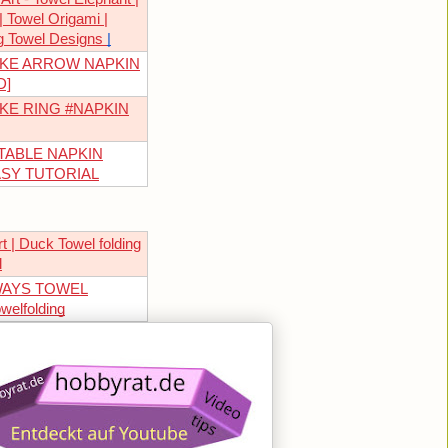
| Towel Origami |
g Towel Designs
|
KE ARROW NAPKIN
D]
KE RING #NAPKIN
TABLE NAPKIN
SY TUTORIAL
t | Duck Towel folding
l
WAYS TOWEL
elfolding