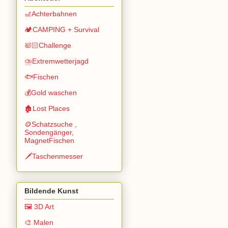
🎢Achterbahnen
🏕️CAMPING + Survival
🛀🏻Challenge
⛈️Extremwetterjagd
🐟Fischen
💰Gold waschen
🏚️Lost Places
🪙Schatzsuche ,
Sondengänger,
MagnetFischen
🗡️Taschenmesser
Bildende Kunst
🖼️ 3D Art
🎨 Malen