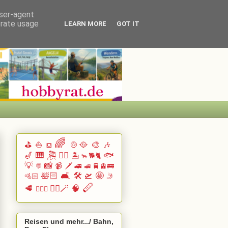
user-agent
erate usage
LEARN MORE
GOT IT
🌈
⛳
⛵
🍲🥘
🎨
🎶
⛾
🎷
🎹 🎘
🏄🏽
🐟
🏝️
🐕🐈
🐂
💡
📸
📹
🗡️
🚄
🚆🚊🚌
💬
🚅
🛀🏻
🛋️
🛠️
🛫
🤩
🚵🏻
🤳
🪈
🥩
🧙‍♂️🪄
🧠
🧗🏻‍♀️
Reisen und mehr.../ Bahn,