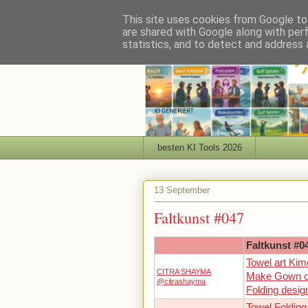
This site uses cookies from Google to 
are shared with Google along with per
statistics, and to detect and address 
besten KI Tools 2026
13 September
Faltkunst #047
Faltkunst #0
Towel art Ki
CITRA SHAYMA
Make Gown ou
@citrashayma
Folding desig
Towel Folding 