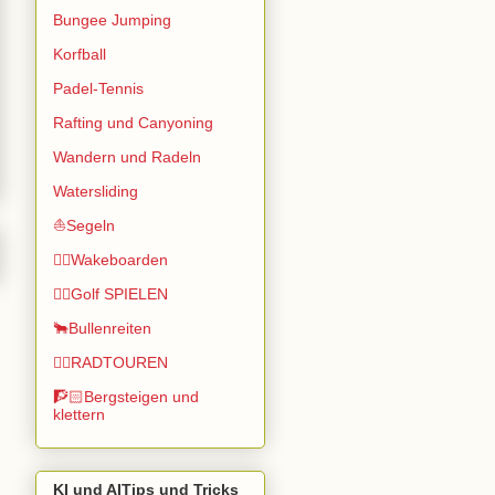
Bungee Jumping
Korfball
Padel-Tennis
Rafting und Canyoning
Wandern und Radeln
Watersliding
⛵Segeln
🏄🏽Wakeboarden
🏌️‍♂️Golf SPIELEN
🐂Bullenreiten
🚴‍♂️RADTOUREN
🧗🏻Bergsteigen und
klettern
KI und AITips und Tricks