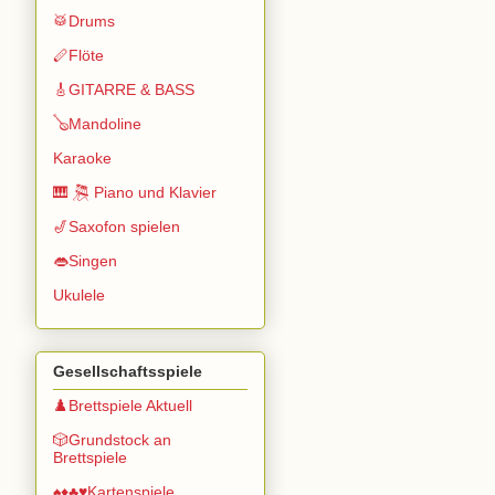
🥁Drums
🪈Flöte
🎸GITARRE & BASS
🪕Mandoline
Karaoke
🎹 🎘 Piano und Klavier
🎷Saxofon spielen
👄Singen
Ukulele
Gesellschaftsspiele
♟️Brettspiele Aktuell
🎲Grundstock an
Brettspiele
♠️♦️♣️♥️Kartenspiele