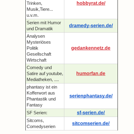
hobbyrat.de/
Trinken,
Musik,Tiere...
u.v.m.
Serien mit Humor
dramedy-serien.de/
und Dramatik
Analysen
Mysteriöses
gedankennetz.de
Politik
Gesellschaft
Wirtschaft
Comedy und
humorfan.de
Satire auf youtube,
Mediatheken, ....
phantasy ist ein
Kofferwort aus
serienphantasy.de/
Phantastik und
Fantasy
sf-serien.de/
SF Serien:
Sitcoms,
sitcomserien.de/
Comedyserien