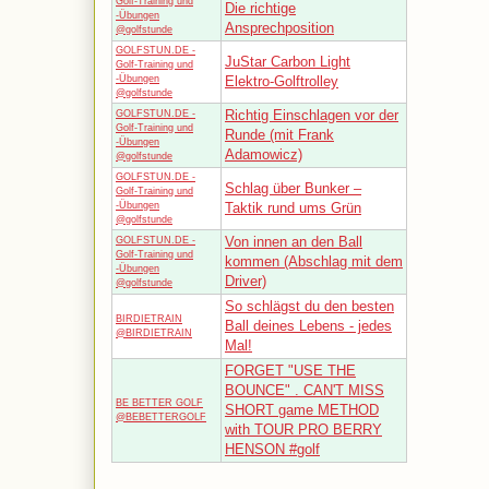
Golf-Training und
Die richtige
-Übungen
Ansprechposition
@golfstunde
GOLFSTUN.DE -
JuStar Carbon Light
Golf-Training und
-Übungen
Elektro-Golftrolley
@golfstunde
Richtig Einschlagen vor der
GOLFSTUN.DE -
Golf-Training und
Runde (mit Frank
-Übungen
Adamowicz)
@golfstunde
GOLFSTUN.DE -
Schlag über Bunker –
Golf-Training und
-Übungen
Taktik rund ums Grün
@golfstunde
Von innen an den Ball
GOLFSTUN.DE -
Golf-Training und
kommen (Abschlag mit dem
-Übungen
Driver)
@golfstunde
So schlägst du den besten
BIRDIETRAIN
Ball deines Lebens - jedes
@BIRDIETRAIN
Mal!
FORGET "USE THE
BOUNCE" . CAN'T MISS
BE BETTER GOLF
SHORT game METHOD
@BEBETTERGOLF
with TOUR PRO BERRY
HENSON #golf