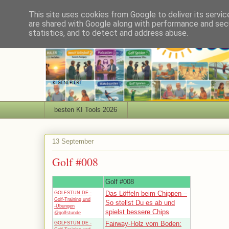
This site uses cookies from Google to deliver its servic
are shared with Google along with performance and secu
statistics, and to detect and address abuse.
besten KI Tools 2026
13 September
Golf #008
Golf #008
Das Löffeln beim Chippen –
GOLFSTUN.DE -
Golf-Training und
So stellst Du es ab und
-Übungen
spielst bessere Chips
@golfstunde
Fairway-Holz vom Boden:
GOLFSTUN.DE -