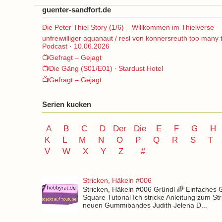
guenter-sandfort.de
Die Peter Thiel Story (1/6) – Willkommen im Thielverse
unfreiwilliger aquanaut / resl von konnersreuth too many 
Podcast · 10.06.2026
📺Gefragt – Gejagt
📺Die Gäng (S01/E01) ∙ Stardust Hotel
📺Gefragt – Gejagt
Serien kucken
A
B
C
D
Der
Die
E
F
G
H
K
L
M
N
O
P Q
R
S
T
V
W X Y
Z
#
Stricken, Häkeln #006
Stricken, Häkeln #006 Gründl 🌈 Einfaches
Square Tutorial Ich stricke Anleitung zum St
neuen Gummibandes Judith Jelena D...