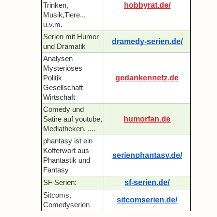
hobbyrat.de/
Trinken,
Musik,Tiere...
u.v.m.
Serien mit Humor
dramedy-serien.de/
und Dramatik
Analysen
Mysteriöses
gedankennetz.de
Politik
Gesellschaft
Wirtschaft
Comedy und
humorfan.de
Satire auf youtube,
Mediatheken, ....
phantasy ist ein
Kofferwort aus
serienphantasy.de/
Phantastik und
Fantasy
sf-serien.de/
SF Serien:
Sitcoms,
sitcomserien.de/
Comedyserien