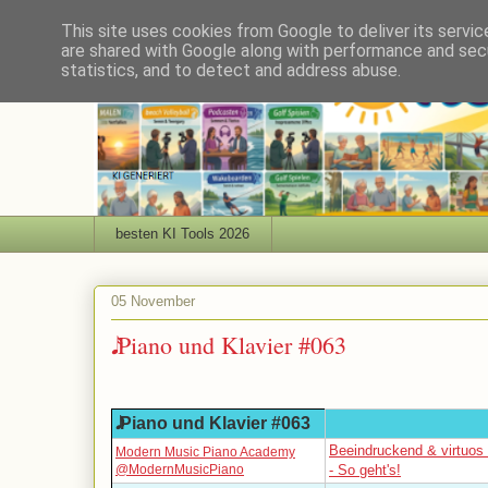
This site uses cookies from Google to deliver its servic
are shared with Google along with performance and secu
statistics, and to detect and address abuse.
besten KI Tools 2026
05 November
𝅘𝅥𝅯 Piano und Klavier #063
𝅘𝅥𝅯 Piano und Klavier #063
Beeindruckend & virtuos 
Modern Music Piano Academy
@ModernMusicPiano
- So geht's!