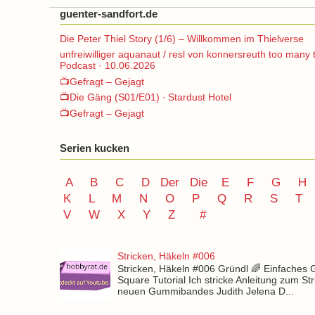
guenter-sandfort.de
Die Peter Thiel Story (1/6) – Willkommen im Thielverse
unfreiwilliger aquanaut / resl von konnersreuth too many 
Podcast · 10.06.2026
📺Gefragt – Gejagt
📺Die Gäng (S01/E01) ∙ Stardust Hotel
📺Gefragt – Gejagt
Serien kucken
A
B
C
D
Der
Die
E
F
G
H
K
L
M
N
O
P Q
R
S
T
V
W X Y
Z
#
Stricken, Häkeln #006
Stricken, Häkeln #006 Gründl 🌈 Einfaches
Square Tutorial Ich stricke Anleitung zum St
neuen Gummibandes Judith Jelena D...