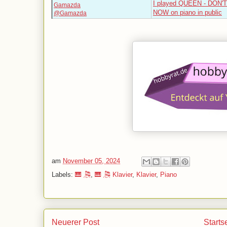
I played QUEEN - DON
Gamazda
NOW on piano in public
@Gamazda
am
November 05, 2024
Labels:
🎹 🎘
,
🎹 🎘 Klavier
,
Klavier
,
Piano
Neuerer Post
Starts