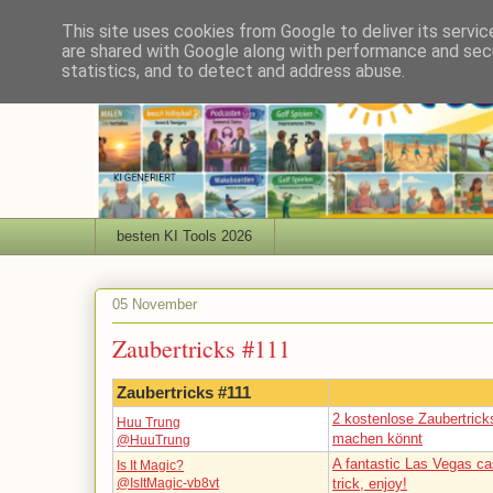
This site uses cookies from Google to deliver its servic
are shared with Google along with performance and secu
statistics, and to detect and address abuse.
besten KI Tools 2026
05 November
Zaubertricks #111
Zaubertricks #111
2 kostenlose Zaubertricks
Huu Trung
machen könnt
@HuuTrung
A fantastic Las Vegas ca
Is It Magic?
@IsItMagic-vb8vt
trick, enjoy!