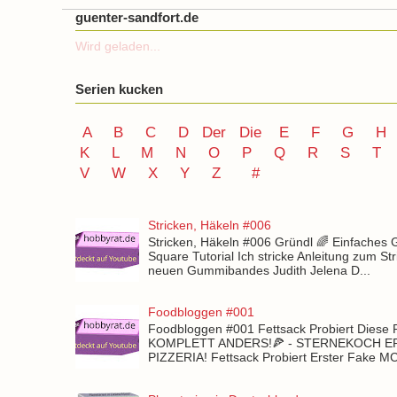
guenter-sandfort.de
Wird geladen...
Serien kucken
A
B
C
D
Der
Die
E
F
G
H
K
L
M
N
O
P Q
R
S
T
V
W X Y
Z
#
Stricken, Häkeln #006
Stricken, Häkeln #006 Gründl 🌈 Einfaches
Square Tutorial Ich stricke Anleitung zum St
neuen Gummibandes Judith Jelena D...
Foodbloggen #001
Foodbloggen #001 Fettsack Probiert Diese 
KOMPLETT ANDERS!🍕 - STERNEKOCH 
PIZZERIA! Fettsack Probiert Erster Fake 