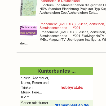
Planetarien in Deutschland
Bochum und Münster haben die größten Pla
NRW Standort Einrichtung Projektor-Typ Kup
Aschersleben Zoo Aschersleben Zeis...
Phänomene (UAP/UFO) , Aliens, Zeitreisen,
Simulationstheorie, ... #001
Phänomene (UAP/UFO) , Aliens, Zeitreisen
Simulationstheorie, ... #001 ExoMagazinTV
@ExoMagazinTV Überlegene Intelligenz: Wie
der...
Kunterbuntes ...
Spiele, Ábenteuer,
Kunst, Essen und
hobbyrat.de/
Trinken,
Musik,Tiere...
u.v.m.
Serien mit Humor
dramedy-serien.de/