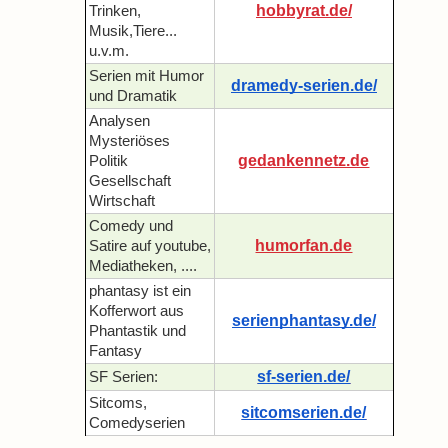
hobbyrat.de/
Trinken,
Musik,Tiere...
u.v.m.
Serien mit Humor
dramedy-serien.de/
und Dramatik
Analysen
Mysteriöses
gedankennetz.de
Politik
Gesellschaft
Wirtschaft
Comedy und
humorfan.de
Satire auf youtube,
Mediatheken, ....
phantasy ist ein
Kofferwort aus
serienphantasy.de/
Phantastik und
Fantasy
sf-serien.de/
SF Serien:
Sitcoms,
sitcomserien.de/
Comedyserien