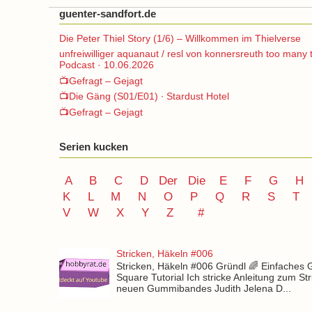
guenter-sandfort.de
Die Peter Thiel Story (1/6) – Willkommen im Thielverse
unfreiwilliger aquanaut / resl von konnersreuth too many 
Podcast · 10.06.2026
📺Gefragt – Gejagt
📺Die Gäng (S01/E01) ∙ Stardust Hotel
📺Gefragt – Gejagt
Serien kucken
A
B
C
D
Der
Die
E
F
G
H
K
L
M
N
O
P Q
R
S
T
V
W X Y
Z
#
Stricken, Häkeln #006
Stricken, Häkeln #006 Gründl 🌈 Einfaches
Square Tutorial Ich stricke Anleitung zum St
neuen Gummibandes Judith Jelena D...