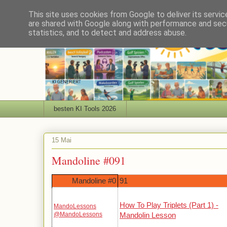
This site uses cookies from Google to deliver its servic
are shared with Google along with performance and secu
statistics, and to detect and address abuse.
besten KI Tools 2026
15 Mai
Mandoline #091
Mandoline #0
91
How To Play Triplets (Part 1) -
MandoLessons
@MandoLessons
Mandolin Lesson