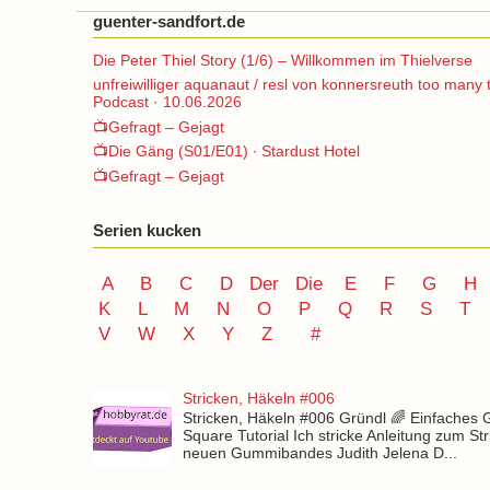
guenter-sandfort.de
Die Peter Thiel Story (1/6) – Willkommen im Thielverse
unfreiwilliger aquanaut / resl von konnersreuth too many 
Podcast · 10.06.2026
📺Gefragt – Gejagt
📺Die Gäng (S01/E01) ∙ Stardust Hotel
📺Gefragt – Gejagt
Serien kucken
A
B
C
D
Der
Die
E
F
G
H
K
L
M
N
O
P Q
R
S
T
V
W X Y
Z
#
Stricken, Häkeln #006
Stricken, Häkeln #006 Gründl 🌈 Einfaches
Square Tutorial Ich stricke Anleitung zum St
neuen Gummibandes Judith Jelena D...