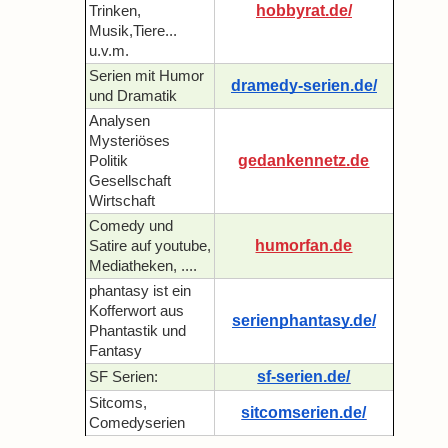
hobbyrat.de/
Trinken,
Musik,Tiere...
u.v.m.
Serien mit Humor
dramedy-serien.de/
und Dramatik
Analysen
Mysteriöses
gedankennetz.de
Politik
Gesellschaft
Wirtschaft
Comedy und
humorfan.de
Satire auf youtube,
Mediatheken, ....
phantasy ist ein
Kofferwort aus
serienphantasy.de/
Phantastik und
Fantasy
sf-serien.de/
SF Serien:
Sitcoms,
sitcomserien.de/
Comedyserien