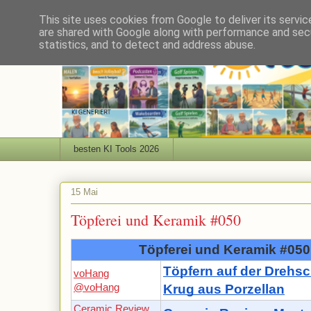
This site uses cookies from Google to deliver its servic
are shared with Google along with performance and secu
statistics, and to detect and address abuse.
besten KI Tools 2026
15 Mai
Töpferei und Keramik #050
Töpferei und Keramik #050
Töpfern auf der Drehsc
voHang
@voHang
Krug aus Porzellan
Ceramic Review