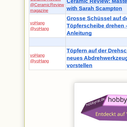
Ceramic Review: Maste
@CeramicReview
with Sarah Scampton
magazine
Grosse Schüssel auf d
voHang
Töpferscheibe drehen 
@voHang
Anleitung
Töpfern auf der Drehsc
voHang
neues Abdrehwerkzeu
@voHang
vorstellen