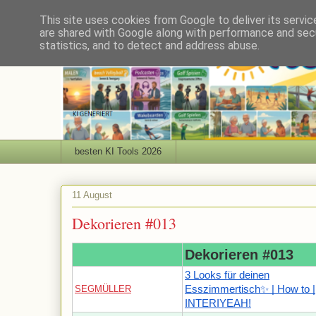
This site uses cookies from Google to deliver its servic
are shared with Google along with performance and secu
statistics, and to detect and address abuse.
besten KI Tools 2026
11 August
Dekorieren #013
Dekorieren #013
3 Looks für deinen
SEGMÜLLER
Esszimmertisch✨ | How to |
INTERIYEAH!