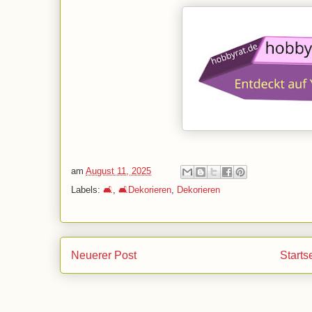
am
August 11, 2025
Labels:
🛋️
,
🛋️Dekorieren
,
Dekorieren
Neuerer Post
Starts