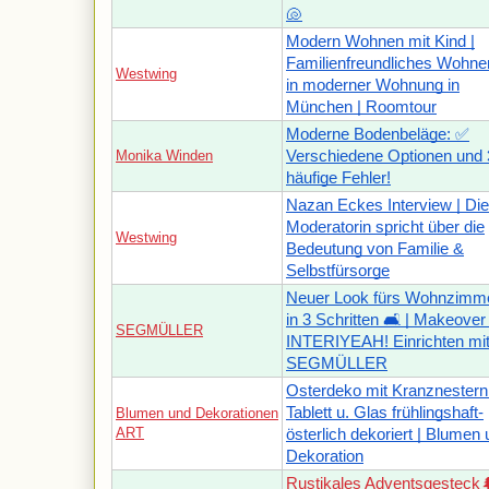
🐚
Modern Wohnen mit Kind |
Familienfreundliches Wohne
Westwing
in moderner Wohnung in
München | Roomtour
Moderne Bodenbeläge: ✅
Monika Winden
Verschiedene Optionen und
häufige Fehler!
Nazan Eckes Interview | Die
Moderatorin spricht über die
Westwing
Bedeutung von Familie &
Selbstfürsorge
Neuer Look fürs Wohnzimm
in 3 Schritten 🛋 | Makeover 
SEGMÜLLER
INTERIYEAH! Einrichten mi
SEGMÜLLER
Osterdeko mit Kranznestern
Tablett u. Glas frühlingshaft-
Blumen und Dekorationen
ART
österlich dekoriert | Blumen 
Dekoration
Rustikales Adventsgesteck