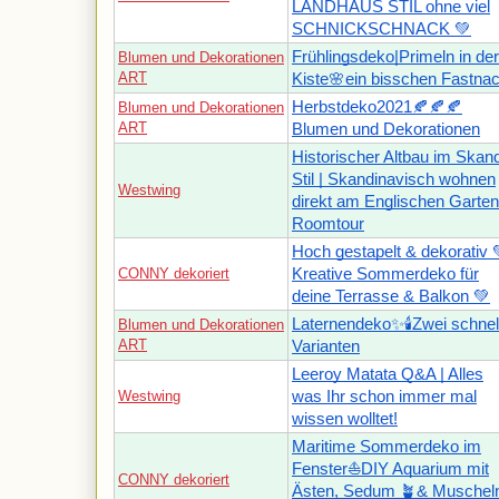
LANDHAUS STIL ohne viel
SCHNICKSCHNACK 💚
Frühlingsdeko|Primeln in der
Blumen und Dekorationen
ART
Kiste🌸ein bisschen Fastnac
Herbstdeko2021🍂🍂🍂
Blumen und Dekorationen
ART
Blumen und Dekorationen
Historischer Altbau im Skand
Stil | Skandinavisch wohnen
Westwing
direkt am Englischen Garten
Roomtour
Hoch gestapelt & dekorativ 
CONNY dekoriert
Kreative Sommerdeko für
deine Terrasse & Balkon 💚
Laternendeko✨🕯Zwei schnel
Blumen und Dekorationen
ART
Varianten
Leeroy Matata Q&A | Alles
Westwing
was Ihr schon immer mal
wissen wolltet!
Maritime Sommerdeko im
Fenster⛵DIY Aquarium mit
CONNY dekoriert
Ästen, Sedum 🪴& Muschel