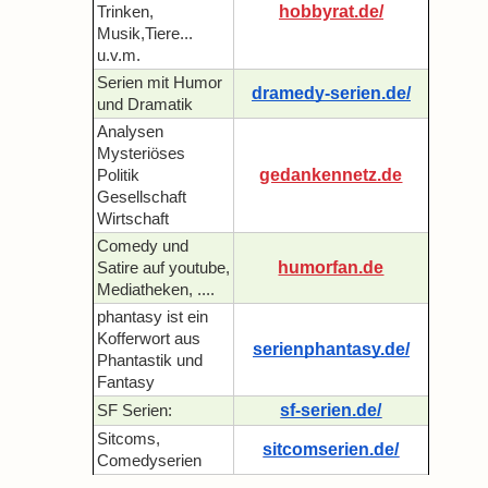
hobbyrat.de/
Trinken,
Musik,Tiere...
u.v.m.
Serien mit Humor
dramedy-serien.de/
und Dramatik
Analysen
Mysteriöses
gedankennetz.de
Politik
Gesellschaft
Wirtschaft
Comedy und
humorfan.de
Satire auf youtube,
Mediatheken, ....
phantasy ist ein
Kofferwort aus
serienphantasy.de/
Phantastik und
Fantasy
sf-serien.de/
SF Serien:
Sitcoms,
sitcomserien.de/
Comedyserien