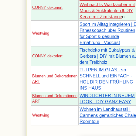
Weihnachts Waldzauber mit
CONNY dekoriert
Moos & Sukkulenten🌲DIY
Kerze mit Zimtstange
n
Sport im Alltag integrieren | 
Fitnesscoach über Routinen
Westwing
für Sport & gesunde
Ernährung | Vodcast
Tischdeko mit Eukalyptus &
CONNY dekoriert
Gerbera | DIY mit Blumen a
dem Treibholz
TULPEN IM GLAS - so
SCHNELL und EINFACH -
Blumen und Dekorationen
ART
HOL DIR DEN FRÜHLING
INS HAUS
WINDLICHTER IN NEUEM
Blumen und Dekorationen
ART
LOOK - DIY GANZ EASY
Wohnen im Landhausstil |
Westwing
Carmens gemütliches Chalet
Roomtour