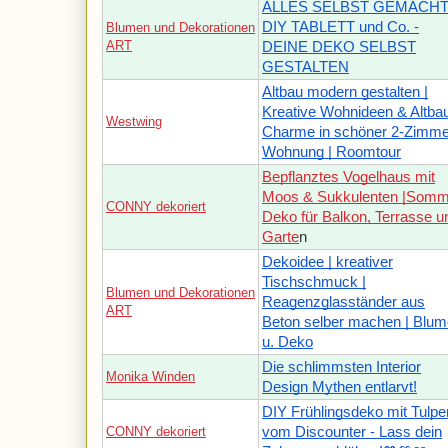
ALLES SELBST GEMACHT
DIY TABLETT und Co. -
Blumen und Dekorationen
ART
DEINE DEKO SELBST
GESTALTEN
Altbau modern gestalten |
Kreative Wohnideen & Altba
Westwing
Charme in schöner 2-Zimme
Wohnung | Roomtour
Bepflanztes Vogelhaus mit
Moos & Sukkulenten |Somm
CONNY dekoriert
Deko für Balkon, Terrasse u
Garte
n
Dekoidee | kreativer
Tischschmuck |
Blumen und Dekorationen
Reagenzglasständer aus
ART
Beton selber machen | Blu
u. Deko
Die schlimmsten Interior
Monika Winden
Design Mythen entlarvt!
DIY Frühlingsdeko mit Tulpe
CONNY dekoriert
vom Discounter - Lass dein