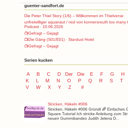
guenter-sandfort.de
Die Peter Thiel Story (1/6) – Willkommen im Thielverse
unfreiwilliger aquanaut / resl von konnersreuth too many 
Podcast · 10.06.2026
📺Gefragt – Gejagt
📺Die Gäng (S01/E01) ∙ Stardust Hotel
📺Gefragt – Gejagt
Serien kucken
A
B
C
D
Der
Die
E
F
G
H
K
L
M
N
O
P Q
R
S
T
V
W X Y
Z
#
Stricken, Häkeln #006
Stricken, Häkeln #006 Gründl 🌈 Einfaches
Square Tutorial Ich stricke Anleitung zum St
neuen Gummibandes Judith Jelena D...