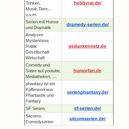
hobbyrat.de/
Trinken,
Musik,Tiere...
u.v.m.
Serien mit Humor
dramedy-serien.de/
und Dramatik
Analysen
Mysteriöses
gedankennetz.de
Politik
Gesellschaft
Wirtschaft
Comedy und
humorfan.de
Satire auf youtube,
Mediatheken, ....
phantasy ist ein
Kofferwort aus
serienphantasy.de/
Phantastik und
Fantasy
sf-serien.de/
SF Serien:
Sitcoms,
sitcomserien.de/
Comedyserien