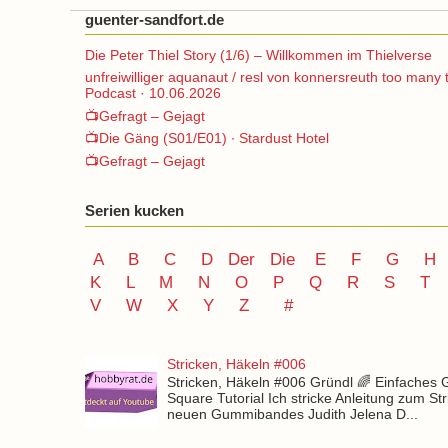
guenter-sandfort.de
Die Peter Thiel Story (1/6) – Willkommen im Thielverse
unfreiwilliger aquanaut / resl von konnersreuth too many 
Podcast · 10.06.2026
📺Gefragt – Gejagt
📺Die Gäng (S01/E01) ∙ Stardust Hotel
📺Gefragt – Gejagt
Serien kucken
A
B
C
D
Der
Die
E
F
G
H
K
L
M
N
O
P Q
R
S
T
V
W X Y
Z
#
Stricken, Häkeln #006
Stricken, Häkeln #006 Gründl 🌈 Einfaches
Square Tutorial Ich stricke Anleitung zum St
neuen Gummibandes Judith Jelena D...