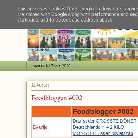
This site uses cookies from Google to deliver its servic
are shared with Google along with performance and secu
statistics, and to detect and address abuse.
besten KI Tools 2026
11 August
Foodbloggen #002
Foodblogger #002
Das ist der GRÖSSTE DÖNER
Evanijo
Deutschlands🥙 – 2 KILO
MONSTER Essen @vietshao