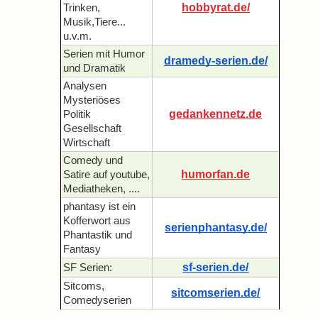
hobbyrat.de/
Trinken,
Musik,Tiere...
u.v.m.
Serien mit Humor
dramedy-serien.de/
und Dramatik
Analysen
Mysteriöses
gedankennetz.de
Politik
Gesellschaft
Wirtschaft
Comedy und
humorfan.de
Satire auf youtube,
Mediatheken, ....
phantasy ist ein
Kofferwort aus
serienphantasy.de/
Phantastik und
Fantasy
sf-serien.de/
SF Serien:
Sitcoms,
sitcomserien.de/
Comedyserien