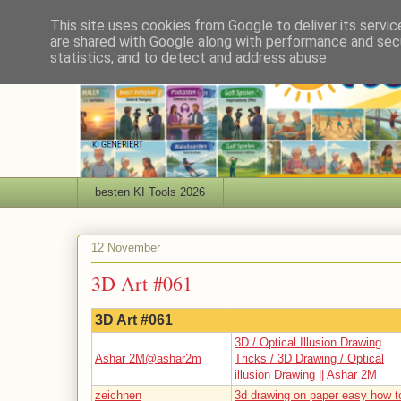
This site uses cookies from Google to deliver its servic
are shared with Google along with performance and secu
statistics, and to detect and address abuse.
besten KI Tools 2026
12 November
3D Art #061
3D Art #061
3D / Optical Illusion Drawing
Ashar 2M@ashar2m
Tricks / 3D Drawing / Optical
illusion Drawing || Ashar 2M
zeichnen
3d drawing on paper easy how t