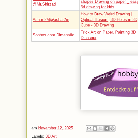
shapes Drawing on paper _ eas
@Mr.Shirzad
3d drawing for kids
How to Draw Weird Drawing |
Ashar 2M@ashar2m
Optical Illusion | 3D Holes in 3D
Cube - 3D Drawing
Trick Art on Paper, Painting 3D
Sonhos com Dimensão
Dinosaur
am
November 12, 2025
Labels:
3D Art