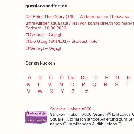
guenter-sandfort.de
Die Peter Thiel Story (1/6) – Willkommen im Thielverse
unfreiwilliger aquanaut / resl von konnersreuth too many 
Podcast · 10.06.2026
📺Gefragt – Gejagt
📺Die Gäng (S01/E01) ∙ Stardust Hotel
📺Gefragt – Gejagt
Serien kucken
A
B
C
D
Der
Die
E
F
G
H
K
L
M
N
O
P Q
R
S
T
V
W X Y
Z
#
Stricken, Häkeln #006
Stricken, Häkeln #006 Gründl 🌈 Einfaches
Square Tutorial Ich stricke Anleitung zum St
neuen Gummibandes Judith Jelena D...