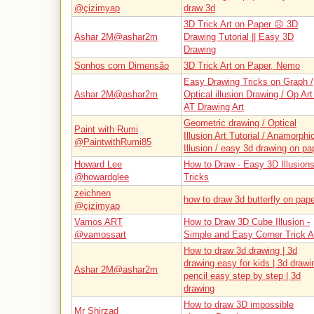
@çizimyap
draw 3d
3D Trick Art on Paper ☹ 3D
Ashar 2M@ashar2m
Drawing Tutorial || Easy 3D
Drawing
Sonhos com Dimensão
3D Trick Art on Paper, Nemo
Easy Drawing Tricks on Graph /
Ashar 2M@ashar2m
Optical illusion Drawing / Op Art 
AT Drawing Art
Geometric drawing / Optical
Paint with Rumi
Illusion Art Tutorial / Anamorphi
@PaintwithRumi85
Illusion / easy 3d drawing on pa
Howard Lee
How to Draw - Easy 3D Illusion
@howardglee
Tricks
zeichnen
how to draw 3d butterfly on pap
@çizimyap
Vamos ART
How to Draw 3D Cube Illusion -
@vamossart
Simple and Easy Corner Trick A
How to draw 3d drawing | 3d
drawing easy for kids | 3d drawi
Ashar 2M@ashar2m
pencil easy step by step | 3d
drawing
How to draw 3D impossible
Mr Shirzad