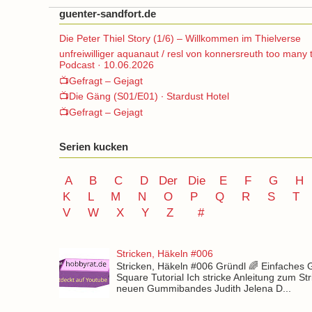
guenter-sandfort.de
Die Peter Thiel Story (1/6) – Willkommen im Thielverse
unfreiwilliger aquanaut / resl von konnersreuth too many 
Podcast · 10.06.2026
📺Gefragt – Gejagt
📺Die Gäng (S01/E01) ∙ Stardust Hotel
📺Gefragt – Gejagt
Serien kucken
A
B
C
D
Der
Die
E
F
G
H
K
L
M
N
O
P Q
R
S
T
V
W X Y
Z
#
Stricken, Häkeln #006
Stricken, Häkeln #006 Gründl 🌈 Einfaches
Square Tutorial Ich stricke Anleitung zum St
neuen Gummibandes Judith Jelena D...