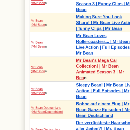
@MrBean
n
Season 3 | Funny Clips | M
Bean
Making Sure You Look
Mr Bean
Sharp! | Mr Bean Live Acti
@MrBean
n
| funny Clips | Mr Bean
Mr Bean Loves
Rollercoasters... | Mr Bean
Mr Bean
@MrBean
n
Live Action | Full Episodes
Mr Bean
Mr Bean's Mega Car
Collection! | Mr Bean
Mr Bean
@MrBean
n
Animated Season 3 | Mr
Bea
n
Sleepy Bean! | Mr Bean Li
Mr Bean
Action | Full Episodes | Mr
@MrBean
n
Bean
Bohne auf einem Flug | Mr
Mr Bean Deutschland
Bean Ganze Episoden | Mr
@MrBeanDeutschland
Bean Deutschland
Der verrückteste Haarschn
aller Zeiten?! | Mr. Bean
Mr Bean Deutschland