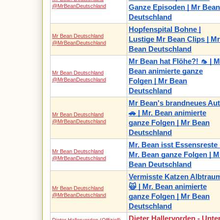
@MrBeanDeutschland
Ganze Episoden | Mr Bean
Deutschland
Hopfenspital Bohne |
Mr Bean Deutschland
Lustige Mr Bean Clips | Mr
@MrBeanDeutschland
Bean Deutschland
Mr Bean hat Flöhe?! 🦟 | M
Bean animierte ganze
Mr Bean Deutschland
@MrBeanDeutschland
Folgen | Mr Bean
Deutschland
Mr Bean's brandneues Aut
🚗 | Mr. Bean animierte
Mr Bean Deutschland
@MrBeanDeutschland
ganze Folgen | Mr Bean
Deutschland
Mr. Bean isst Essensreste 
Mr Bean Deutschland
Mr. Bean ganze Folgen | M
@MrBeanDeutschland
Bean Deutschland
Vermisste Katzen Albtrau
🙀 | Mr. Bean animierte
Mr Bean Deutschland
@MrBeanDeutschland
ganze Folgen | Mr Bean
Deutschland
Dieter Hallervorden - Unte
Dieter Hallervorden (Offiziell)