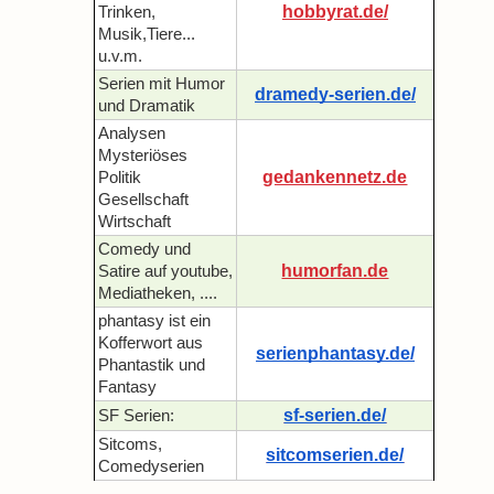
hobbyrat.de/
Trinken,
Musik,Tiere...
u.v.m.
Serien mit Humor
dramedy-serien.de/
und Dramatik
Analysen
Mysteriöses
gedankennetz.de
Politik
Gesellschaft
Wirtschaft
Comedy und
humorfan.de
Satire auf youtube,
Mediatheken, ....
phantasy ist ein
Kofferwort aus
serienphantasy.de/
Phantastik und
Fantasy
sf-serien.de/
SF Serien:
Sitcoms,
sitcomserien.de/
Comedyserien