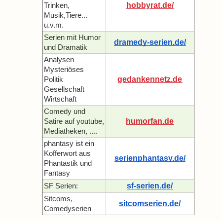
hobbyrat.de/
Trinken,
Musik,Tiere...
u.v.m.
Serien mit Humor
dramedy-serien.de/
und Dramatik
Analysen
Mysteriöses
gedankennetz.de
Politik
Gesellschaft
Wirtschaft
Comedy und
humorfan.de
Satire auf youtube,
Mediatheken, ....
phantasy ist ein
Kofferwort aus
serienphantasy.de/
Phantastik und
Fantasy
sf-serien.de/
SF Serien:
Sitcoms,
sitcomserien.de/
Comedyserien