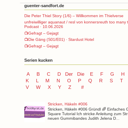
guenter-sandfort.de
Die Peter Thiel Story (1/6) – Willkommen im Thielverse
unfreiwilliger aquanaut / resl von konnersreuth too many 
Podcast · 10.06.2026
📺Gefragt – Gejagt
📺Die Gäng (S01/E01) ∙ Stardust Hotel
📺Gefragt – Gejagt
Serien kucken
A
B
C
D
Der
Die
E
F
G
H
K
L
M
N
O
P Q
R
S
T
V
W X Y
Z
#
Stricken, Häkeln #006
Stricken, Häkeln #006 Gründl 🌈 Einfaches
Square Tutorial Ich stricke Anleitung zum St
neuen Gummibandes Judith Jelena D...