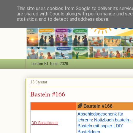
This site uses cookies from Google to deliver its servic
are shared with Google along with performance and secu
statistics, and to detect and address abuse.
besten KI Tools 2026
13 Januar
Basteln #166
🌈 Basteln #166
Abschiedsgeschenk für
lehrerin: Notizbuch basteln -
DIY Bastelideen
Basteln mit papier | DIY
Bastelideen