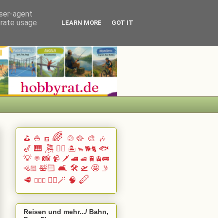
user-agent
erate usage
LEARN MORE
GOT IT
🌈
⛳
⛵
🍲🥘
🎨
🎶
⛾
🎷
🎹 🎘
🏄🏽
🐟
🏝️
🐕🐈
🐂
💡
📸
📹
🗡️
🚄
🚆🚊🚌
💬
🚅
🛀🏻
🛋️
🛠️
🛫
🤩
🚵🏻
🤳
🪈
🥩
🧙‍♂️🪄
🧠
🧗🏻‍♀️
Reisen und mehr.../ Bahn,