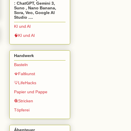
: ChatGPT, Gemini 3,
Suno , Nano Banana,
Sora, Veo, Google AI
Studio ....
KI und AI
🧠KI und AI
Handwerk
Basteln
🪭Faltkunst
💡LifeHacks
Papier und Pappe
🧶Stricken
Töpferei
Ábenteuer