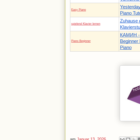
Yesterda
Easy Piano
Piano Tuto
Zuhause g
spielend Klavier lernen
Klavierst
КАМИН - 
Beginner 
Piano Beginner
Piano
am
Januar 13, 2026