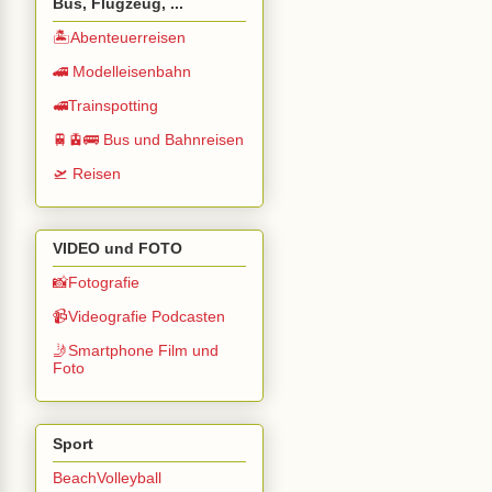
Bus, Flugzeug, ...
🏝️Abenteuerreisen
🚄 Modelleisenbahn
🚅Trainspotting
🚆🚊🚌 Bus und Bahnreisen
🛫 Reisen
VIDEO und FOTO
📸Fotografie
📹Videografie Podcasten
🤳Smartphone Film und
Foto
Sport
BeachVolleyball