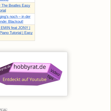
y The Beatles Easy
rial
ing’s noch – in der
unde: Blackout!
EMIN feat JONY |
Piano Tutorial | Easy