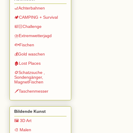
🎢Achterbahnen
🏕️CAMPING + Survival
🛀🏻Challenge
⛈️Extremwetterjagd
🐟Fischen
💰Gold waschen
🏚️Lost Places
🪙Schatzsuche ,
Sondengänger,
MagnetFischen
🗡️Taschenmesser
Bildende Kunst
🖼️ 3D Art
🎨 Malen