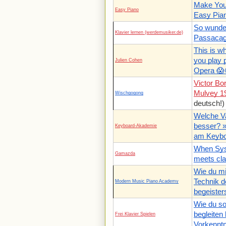
Make You
Easy Piano
Easy Pian
So wunder
Klavier lernen (werdemusiker.de)
Passacag
This is w
you play 
Julien Cohen
Opera 😱
Victor Bo
Mulvey 19
Wischgogong
deutsch!)
Welche Var
besser? »
Keyboard-Akademie
am Keybo
When Sys
Gamazda
meets clas
Wie du mi
Technik d
Modern Music Piano Academy
begeister
Wie du so
begleiten
Frei Klavier Spielen
Vorkenntn