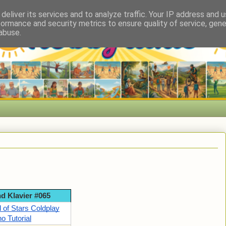
deliver its services and to analyze traffic. Your IP address and 
formance and security metrics to ensure quality of service, gen
abuse.
und Klavier #065
l of Stars Coldplay
o Tutorial