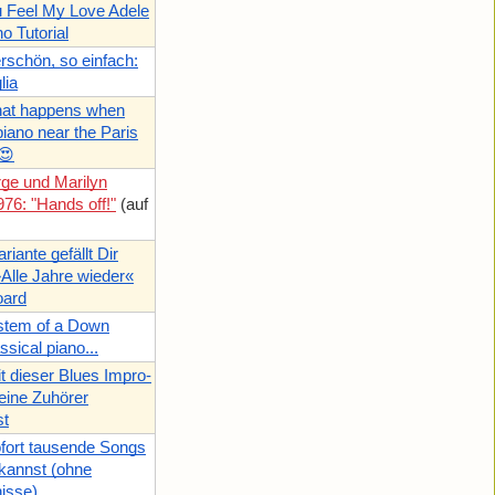
 Feel My Love Adele
o Tutorial
schön, so einfach:
lia
hat happens when
piano near the Paris
😍
rge und Marilyn
76: "Hands off!"
(auf
iante gefällt Dir
Alle Jahre wieder«
ard
tem of a Down
sical piano...
t dieser Blues Impro-
eine Zuhörer
st
fort tausende Songs
 kannst (ohne
isse)