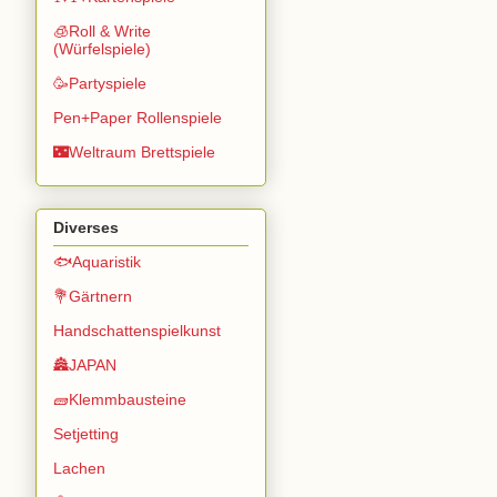
🧊Roll & Write
(Würfelspiele)
🥳Partyspiele
Pen+Paper Rollenspiele
🌃Weltraum Brettspiele
Diverses
🐟Aquaristik
💐Gärtnern
Handschattenspielkunst
🏯JAPAN
🧱Klemmbausteine
Setjetting
Lachen