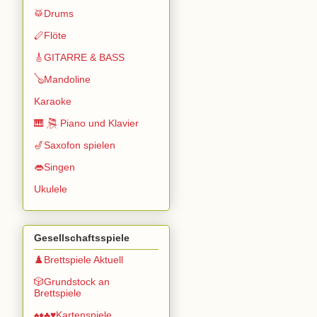
🥁Drums
🪈Flöte
🎸GITARRE & BASS
🪕Mandoline
Karaoke
🎹 🎘 Piano und Klavier
🎷Saxofon spielen
👄Singen
Ukulele
Gesellschaftsspiele
♟️Brettspiele Aktuell
🎲Grundstock an
Brettspiele
♠️♦️♣️♥️Kartenspiele