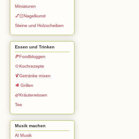
Miniaturen
💅🏻Nagelkunst
Steine und Holzscheiben
Essen und Trinken
🍕Foodbloggen
🍲Kochrezepte
🍹Getränke mixen
🥩 Grillen
🌿Kräuterwissen
Tee
Musik machen
AI Musik