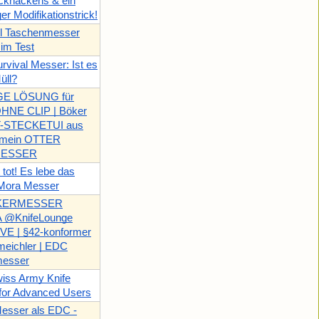
khackens & ein
ger Modifikationstrick!
el Taschenmesser
 im Test
rvival Messer: Ist es
üll?
E LÖSUNG für
HNE CLIP | Böker
STECKETUI aus
r mein OTTER
ESSER
tot! Es lebe das
Mora Messer
NKERMESSER
 @KnifeLounge
E | §42-konformer
eichler | EDC
messer
iss Army Knife
for Advanced Users
Messer als EDC -