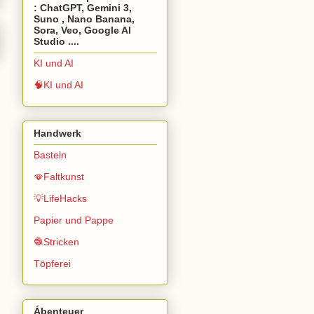
: ChatGPT, Gemini 3,
Suno , Nano Banana,
Sora, Veo, Google AI
Studio ....
KI und AI
🧠KI und AI
Handwerk
Basteln
🪭Faltkunst
💡LifeHacks
Papier und Pappe
🧶Stricken
Töpferei
Ábenteuer