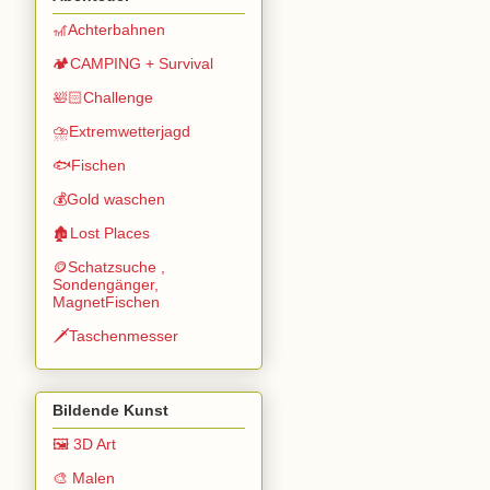
🎢Achterbahnen
🏕️CAMPING + Survival
🛀🏻Challenge
⛈️Extremwetterjagd
🐟Fischen
💰Gold waschen
🏚️Lost Places
🪙Schatzsuche ,
Sondengänger,
MagnetFischen
🗡️Taschenmesser
Bildende Kunst
🖼️ 3D Art
🎨 Malen