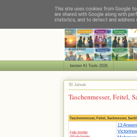
This site uses cookies from Google to 
are shared with Google along with per
statistics, and to detect and address 
besten KI Tools 2026
30 Januar
Taschenmesser, Feitel, 
Taschenmesser, Feitel, Sackmesser, Sack
13 Anwen
Victorino
Felix Immler
@FelixImmler