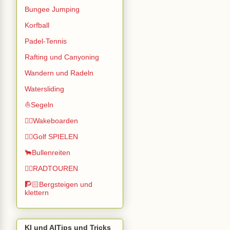
Bungee Jumping
Korfball
Padel-Tennis
Rafting und Canyoning
Wandern und Radeln
Watersliding
⛵Segeln
🏄🏽Wakeboarden
🏌️‍♂️Golf SPIELEN
🐂Bullenreiten
🚴‍♂️RADTOUREN
🧗🏻Bergsteigen und
klettern
KI und AITips und Tricks