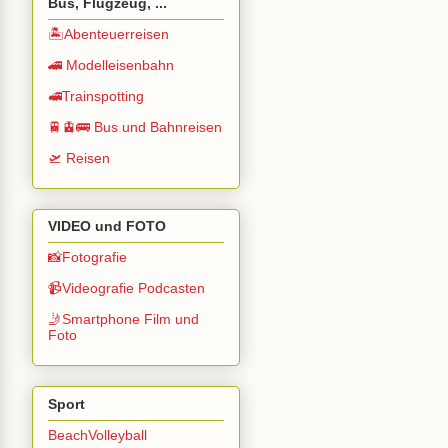
Bus, Flugzeug, ...
🏝️Abenteuerreisen
🚄 Modelleisenbahn
🚅Trainspotting
🚆🚊🚌 Bus und Bahnreisen
🛫 Reisen
VIDEO und FOTO
📸Fotografie
📹Videografie Podcasten
🤳Smartphone Film und
Foto
Sport
BeachVolleyball