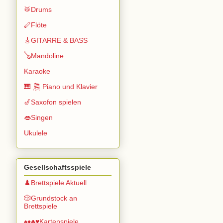
🥁Drums
🪈Flöte
🎸GITARRE & BASS
🪕Mandoline
Karaoke
🎹 🎘 Piano und Klavier
🎷Saxofon spielen
👄Singen
Ukulele
Gesellschaftsspiele
♟️Brettspiele Aktuell
🎲Grundstock an
Brettspiele
♠️♦️♣️♥️Kartenspiele