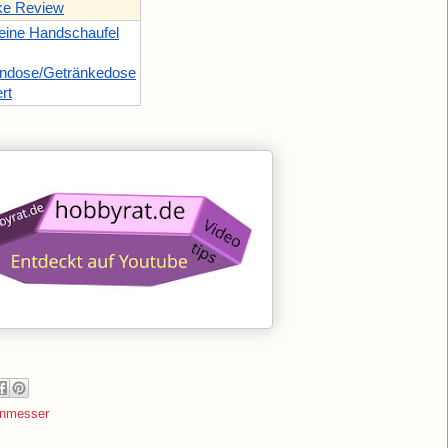
ke Review
eine Handschaufel
ndose/Getränkedose
rt
nmesser