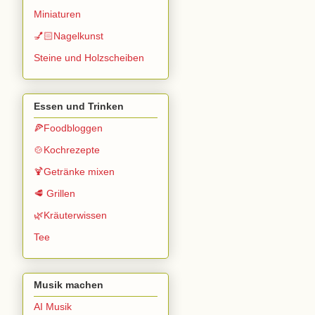
Miniaturen
💅🏻Nagelkunst
Steine und Holzscheiben
Essen und Trinken
🍕Foodbloggen
🍲Kochrezepte
🍹Getränke mixen
🥩 Grillen
🌿Kräuterwissen
Tee
Musik machen
AI Musik