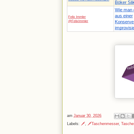
Böker Sli
Wie man 
aus einer
Felix Immler
@FelixImmler
Konserve
improvisie
am
Januar 30, 2026
Labels:
🗡️
,
🗡️Taschenmesser
,
Tasche