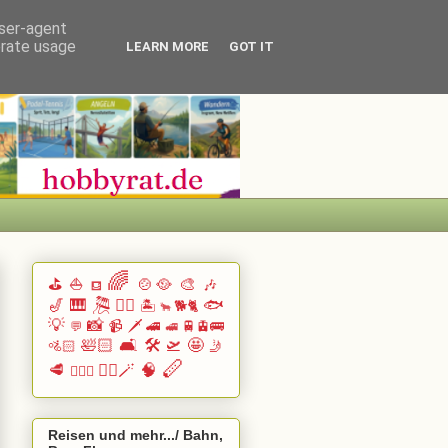
user-agent
erate usage
LEARN MORE
GOT IT
🌈
⛳
⛵
🍲🥘
🎨
🎶
⛾
🎷
🎹 🎘
🏄🏽
🐟
🏝️
🐕🐈
🐂
💡
📸
📹
🗡️
🚄
🚆🚊🚌
💬
🚅
🛀🏻
🛋️
🛠️
🛫
🤩
🚵🏻
🤳
🪈
🥩
🧙‍♂️🪄
🧠
🧗🏻‍♀️
Reisen und mehr.../ Bahn,