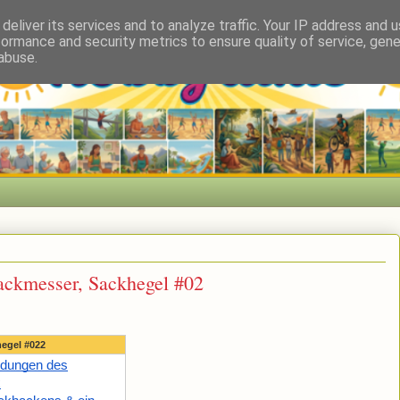
deliver its services and to analyze traffic. Your IP address and 
formance and security metrics to ensure quality of service, gen
abuse.
Sackmesser, Sackhegel #02
hegel #022
dungen des
x