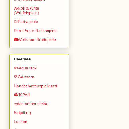
🧊Roll & Write
(Würfelspiele)
🥳Partyspiele
Pen+Paper Rollenspiele
🌃Weltraum Brettspiele
Diverses
🐟Aquaristik
💐Gärtnern
Handschattenspielkunst
🏯JAPAN
🧱Klemmbausteine
Setjetting
Lachen