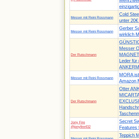
Mehrzwec
einzigarti
Cold Ste
Messer mit Reini Rossmann
unter 20€
Gerber Su
Messer mit Reini Rossmann
wirklich M
GÜNSTIG
Messer O
MAGNET-
Der Rutschmann
Leder fü
ANKERM
MORA ist 
Messer mit Reini Rossmann
Amazon 
Otter A
MICARTA
EXCLUSIV
Der Rutschmann
Handschm
Taschen
Secret Sw
Jony Fire
@jonyfire432
Features 
Teppich 
Messer mit Reini Rossmann