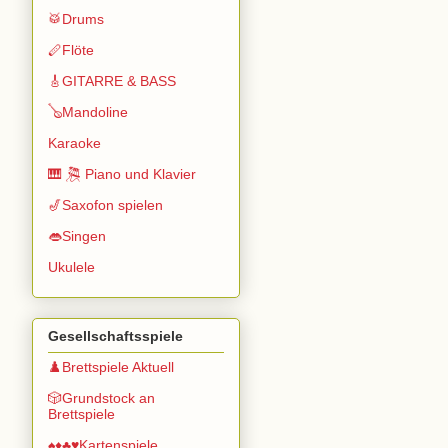
🥁Drums
🪈Flöte
🎸GITARRE & BASS
🪕Mandoline
Karaoke
🎹 🎘 Piano und Klavier
🎷Saxofon spielen
👄Singen
Ukulele
Gesellschaftsspiele
♟️Brettspiele Aktuell
🎲Grundstock an
Brettspiele
♠️♦️♣️♥️Kartenspiele