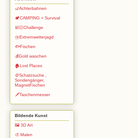
🎢Achterbahnen
🏕️CAMPING + Survival
🛀🏻Challenge
⛈️Extremwetterjagd
🐟Fischen
💰Gold waschen
🏚️Lost Places
🪙Schatzsuche ,
Sondengänger,
MagnetFischen
🗡️Taschenmesser
Bildende Kunst
🖼️ 3D Art
🎨 Malen