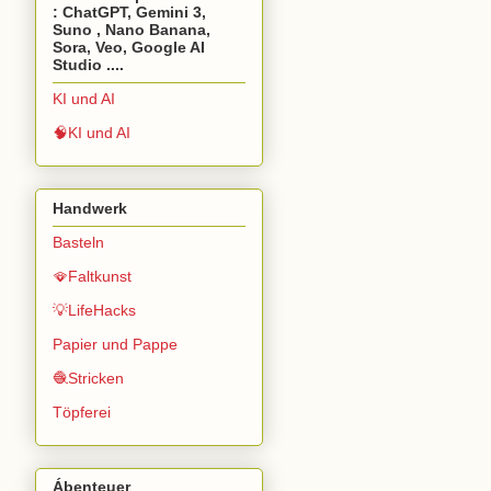
: ChatGPT, Gemini 3,
Suno , Nano Banana,
Sora, Veo, Google AI
Studio ....
KI und AI
🧠KI und AI
Handwerk
Basteln
🪭Faltkunst
💡LifeHacks
Papier und Pappe
🧶Stricken
Töpferei
Ábenteuer