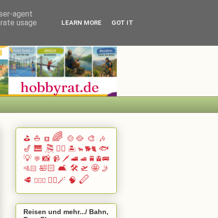
user-agent
erate usage
LEARN MORE
GOT IT
🌈
⛳
⛵
🍲🥘
🎨
🎶
⛾
🎷
🎹 🎘
🏄🏽
🐟
🏝️
🐕🐈
🐂
💡
📸
📹
🗡️
🚄
🚆🚊🚌
💬
🚅
🛀🏻
🛋️
🛠️
🛫
🤩
🚵🏻
🤳
🪈
🥩
🧙‍♂️🪄
🧠
🧗🏻‍♀️
Reisen und mehr.../ Bahn,