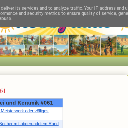
deliver its services and to analyze traffic. Your IP address and 
formance and security metrics to ensure quality of service, gen
abuse.
061
ei und Keramik #061
- Meisterwerk oder völliges
 Becher mit abgerundetem Rand