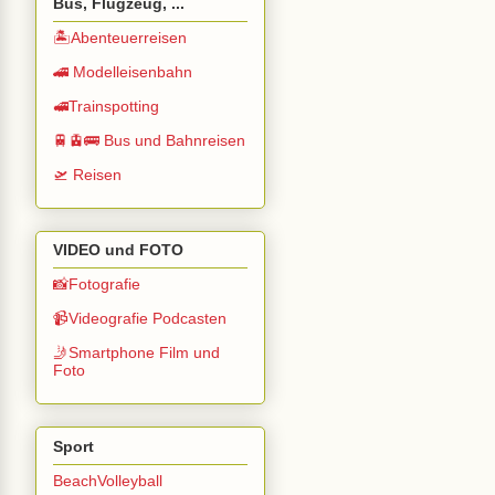
Bus, Flugzeug, ...
🏝️Abenteuerreisen
🚄 Modelleisenbahn
🚅Trainspotting
🚆🚊🚌 Bus und Bahnreisen
🛫 Reisen
VIDEO und FOTO
📸Fotografie
📹Videografie Podcasten
🤳Smartphone Film und
Foto
Sport
BeachVolleyball