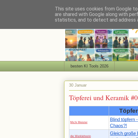
This site uses cookies from Google to 
are shared with Google along with per
statistics, and to detect and address 
besten KI Tools 2026
30 Januar
Töpferei und Keramik #
Töpfer
Blind töpfern 
Michi Meister
Chaos?!
Gleich große
die Werklehrerin