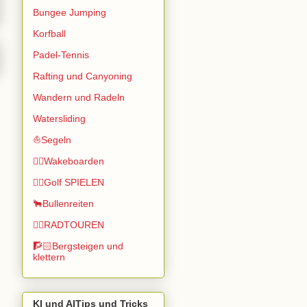
Bungee Jumping
Korfball
Padel-Tennis
Rafting und Canyoning
Wandern und Radeln
Watersliding
⛵Segeln
🏄🏽Wakeboarden
🏌️‍♂️Golf SPIELEN
🐂Bullenreiten
🚴‍♂️RADTOUREN
🧗🏻Bergsteigen und
klettern
KI und AITips und Tricks