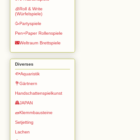
🧊Roll & Write
(Würfelspiele)
🥳Partyspiele
Pen+Paper Rollenspiele
🌃Weltraum Brettspiele
Diverses
🐟Aquaristik
💐Gärtnern
Handschattenspielkunst
🏯JAPAN
🧱Klemmbausteine
Setjetting
Lachen