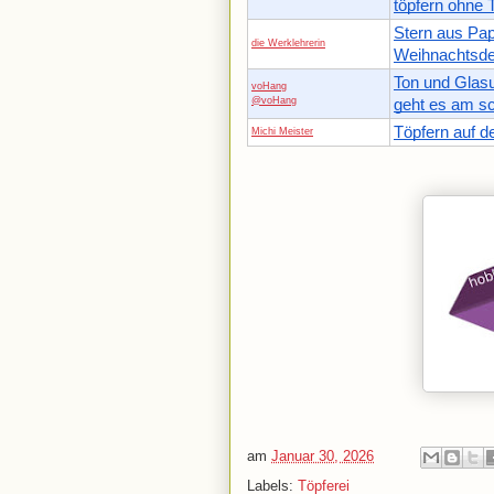
töpfern ohne 
Stern aus Pap
die Werklehrerin
Weihnachtsdek
Ton und Glasu
voHang
@voHang
geht es am sc
Töpfern auf d
Michi Meister
am
Januar 30, 2026
Labels:
Töpferei