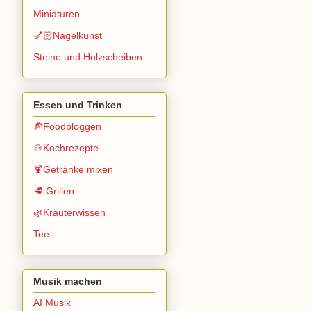
Miniaturen
💅🏻Nagelkunst
Steine und Holzscheiben
Essen und Trinken
🍕Foodbloggen
🍲Kochrezepte
🍹Getränke mixen
🥩 Grillen
🌿Kräuterwissen
Tee
Musik machen
AI Musik