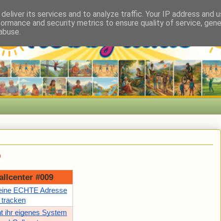
deliver its services and to analyze traffic. Your IP address and 
formance and security metrics to ensure quality of service, gen
abuse.
9
allcenter #009
seine ECHTE Adresse
 tracken
t ihr eigenes System