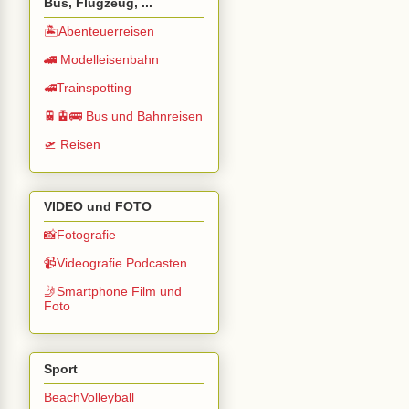
Bus, Flugzeug, ...
🏝️Abenteuerreisen
🚄 Modelleisenbahn
🚅Trainspotting
🚆🚊🚌 Bus und Bahnreisen
🛫 Reisen
VIDEO und FOTO
📸Fotografie
📹Videografie Podcasten
🤳Smartphone Film und
Foto
Sport
BeachVolleyball