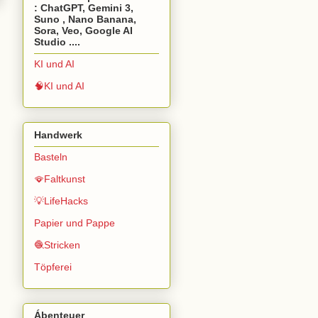
: ChatGPT, Gemini 3,
Suno , Nano Banana,
Sora, Veo, Google AI
Studio ....
KI und AI
🧠KI und AI
Handwerk
Basteln
🪭Faltkunst
💡LifeHacks
Papier und Pappe
🧶Stricken
Töpferei
Ábenteuer