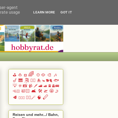
user-agent
erate usage
LEARN MORE
GOT IT
🌈
⛳
⛵
🍲🥘
🎨
🎶
⛾
🎷
🎹 🎘
🏄🏽
🐟
🏝️
🐕🐈
🐂
💡
📸
📹
🗡️
🚄
🚆🚊🚌
💬
🚅
🛀🏻
🛋️
🛠️
🛫
🤩
🚵🏻
🤳
🪈
🥩
🧙‍♂️🪄
🧠
🧗🏻‍♀️
Reisen und mehr.../ Bahn,