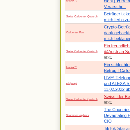
nicht | ☎️ Bet
Icedex75
Verarsche |
Betrüger tick
Swiss Callcenter Quatsch
mich fertig 
Crypto-Betrüg
dank gehackt
Callcenter Fun
mich beklauen
Ein freundlic
@Austrian Sc
Swiss Callcenter Quatsch
#btc
Ein schlechte
Icedex75
Betrug | Call
LIVE! Telefon
und ALEXA S
eddysayi
11.02.2022 üb
Swissi der Be
Swiss Callcenter Quatsch
#btc
The Countrie
Devastating 
Scammer Payback
CIO
TikTok Star a