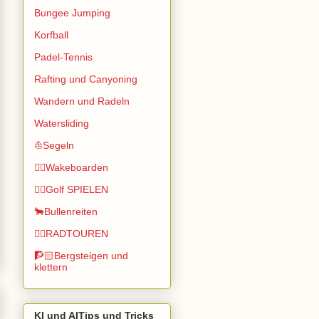
Bungee Jumping
Korfball
Padel-Tennis
Rafting und Canyoning
Wandern und Radeln
Watersliding
⛵Segeln
🏄🏽Wakeboarden
🏌️‍♂️Golf SPIELEN
🐂Bullenreiten
🚴‍♂️RADTOUREN
🧗🏻Bergsteigen und
klettern
KI und AITips und Tricks