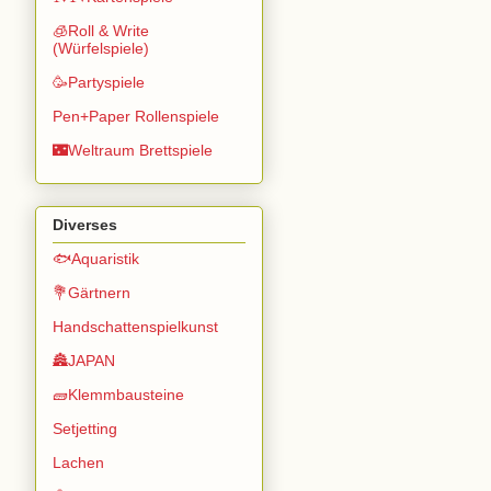
🧊Roll & Write
(Würfelspiele)
🥳Partyspiele
Pen+Paper Rollenspiele
🌃Weltraum Brettspiele
Diverses
🐟Aquaristik
💐Gärtnern
Handschattenspielkunst
🏯JAPAN
🧱Klemmbausteine
Setjetting
Lachen