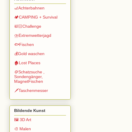
🎢Achterbahnen
🏕️CAMPING + Survival
🛀🏻Challenge
⛈️Extremwetterjagd
🐟Fischen
💰Gold waschen
🏚️Lost Places
🪙Schatzsuche ,
Sondengänger,
MagnetFischen
🗡️Taschenmesser
Bildende Kunst
🖼️ 3D Art
🎨 Malen