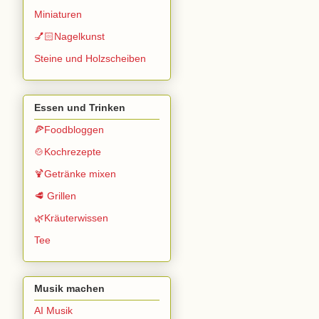
Miniaturen
💅🏻Nagelkunst
Steine und Holzscheiben
Essen und Trinken
🍕Foodbloggen
🍲Kochrezepte
🍹Getränke mixen
🥩 Grillen
🌿Kräuterwissen
Tee
Musik machen
AI Musik