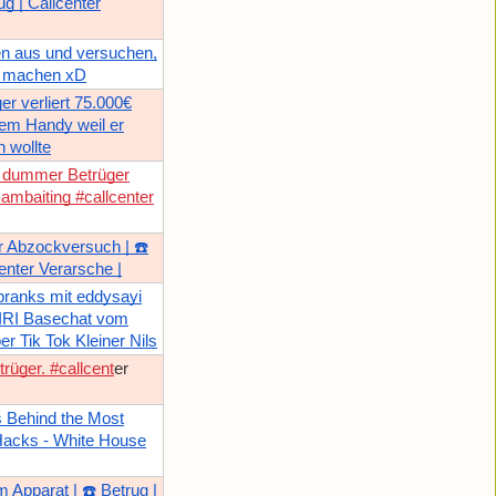
rug | Callcenter
en aus und versuchen,
zu machen xD
er verliert 75.000€
em Handy weil er
 wollte
h dummer Betrüger
ambaiting #callcenter
r Abzockversuch | ☎️
center Verarsche |
pranks mit eddysayi
IRI Basechat vom
er Tik Tok Kleiner Nils
trüger. #callcent
er
s Behind the Most
Hacks - White House
m Apparat | ☎️ Betrug |