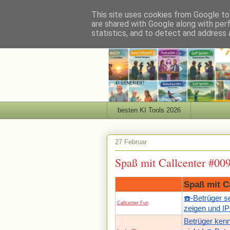
This site uses cookies from Google to 
are shared with Google along with per
statistics, and to detect and address 
besten KI Tools 2026
27 Februar
Spaß mit Callcenter #00
Spaß mit C
☎️-Betrüger 
Callcenter Fun
zeigen und IP
Betrüger kenn