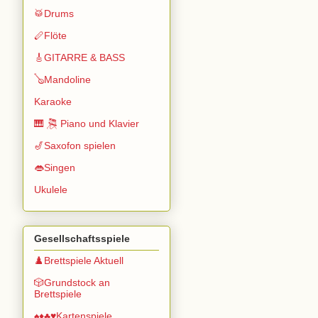
🥁Drums
🪈Flöte
🎸GITARRE & BASS
🪕Mandoline
Karaoke
🎹 🎘 Piano und Klavier
🎷Saxofon spielen
👄Singen
Ukulele
Gesellschaftsspiele
♟️Brettspiele Aktuell
🎲Grundstock an
Brettspiele
♠️♦️♣️♥️Kartenspiele