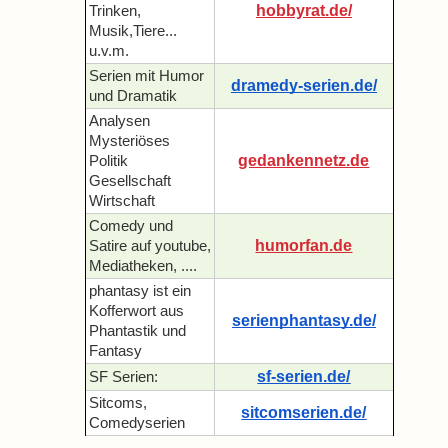
hobbyrat.de/
Trinken,
Musik,Tiere...
u.v.m.
Serien mit Humor
dramedy-serien.de/
und Dramatik
Analysen
Mysteriöses
gedankennetz.de
Politik
Gesellschaft
Wirtschaft
Comedy und
humorfan.de
Satire auf youtube,
Mediatheken, ....
phantasy ist ein
Kofferwort aus
serienphantasy.de/
Phantastik und
Fantasy
sf-serien.de/
SF Serien:
Sitcoms,
sitcomserien.de/
Comedyserien