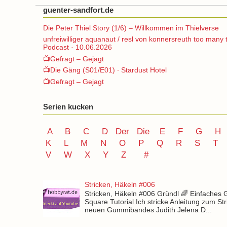
guenter-sandfort.de
Die Peter Thiel Story (1/6) – Willkommen im Thielverse
unfreiwilliger aquanaut / resl von konnersreuth too many 
Podcast · 10.06.2026
📺Gefragt – Gejagt
📺Die Gäng (S01/E01) ∙ Stardust Hotel
📺Gefragt – Gejagt
Serien kucken
A
B
C
D
Der
Die
E
F
G
H
K
L
M
N
O
P Q
R
S
T
V
W X Y
Z
#
Stricken, Häkeln #006
Stricken, Häkeln #006 Gründl 🌈 Einfaches
Square Tutorial Ich stricke Anleitung zum St
neuen Gummibandes Judith Jelena D...