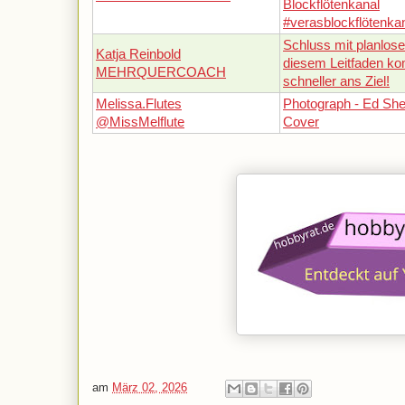
Blockflötenkanal
#verasblockflötenka
Schluss mit planlos
Katja Reinbold
diesem Leitfaden k
MEHRQUERCOACH
schneller ans Ziel!
Melissa.Flutes
Photograph - Ed She
@MissMelflute
Cover
am
März 02, 2026