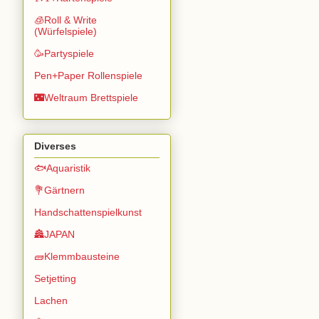
🧊Roll & Write
(Würfelspiele)
🥳Partyspiele
Pen+Paper Rollenspiele
🌃Weltraum Brettspiele
Diverses
🐟Aquaristik
💐Gärtnern
Handschattenspielkunst
🏯JAPAN
🧱Klemmbausteine
Setjetting
Lachen