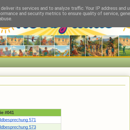
deliver its services and to analyze traffic. Your IP address and 
formance and security metrics to ensure quality of service, gen
abuse.
ie #041
ildbesprechung 571
ildbesprechung 573