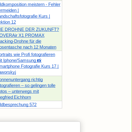
ildkomposition meistern - Fehler
ermeiden |
andschaftsfotografie Kurs |
ektion 12
IE DROHNE DER ZUKUNFT?
OVERAir X1 PROMAX
racking-Drohne für die
osentasche nach 12 Monaten
rtraits wie Profi fotografieren
it Iphone/Samsung 📸
martphone Fotografie Kurs 17 |
aworskyj
onnenuntergang richtig
tografieren – so gelingen tolle
otos – unterwegs mit
iegfried Eichhorn
ildbesprechung 572