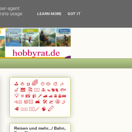
user-agent
erate usage
LEARN MORE
GOT IT
🌈
⛳
⛵
🍲🥘
🎨
🎶
⛾
🎷
🎹 🎘
🏄🏽
🐟
🏝️
🐕🐈
🐂
💡
📸
📹
🗡️
🚄
🚆🚊🚌
💬
🚅
🛀🏻
🛋️
🛠️
🛫
🤩
🚵🏻
🤳
🪈
🥩
🧙‍♂️🪄
🧠
🧗🏻‍♀️
Reisen und mehr.../ Bahn,