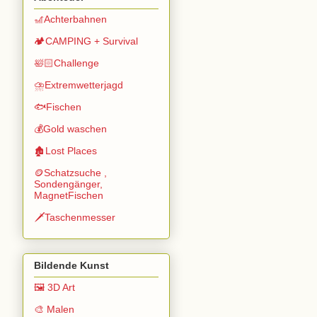
🎢Achterbahnen
🏕️CAMPING + Survival
🛀🏻Challenge
⛈️Extremwetterjagd
🐟Fischen
💰Gold waschen
🏚️Lost Places
🪙Schatzsuche ,
Sondengänger,
MagnetFischen
🗡️Taschenmesser
Bildende Kunst
🖼️ 3D Art
🎨 Malen