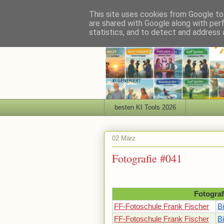
This site uses cookies from Google to 
are shared with Google along with per
statistics, and to detect and address 
besten KI Tools 2026
02 März
Fotografie #041
Fotograf
FF-Fotoschule Frank Fischer
B
FF-Fotoschule Frank Fischer
B