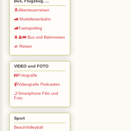
Bus, Flugzeug, ...
🏝️Abenteuerreisen
🚄 Modelleisenbahn
🚅Trainspotting
🚆🚊🚌 Bus und Bahnreisen
🛫 Reisen
VIDEO und FOTO
📸Fotografie
📹Videografie Podcasten
🤳Smartphone Film und
Foto
Sport
BeachVolleyball