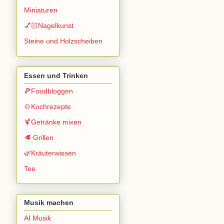
Miniaturen
💅🏻Nagelkunst
Steine und Holzscheiben
Essen und Trinken
🍕Foodbloggen
🍲Kochrezepte
🍹Getränke mixen
🥩 Grillen
🌿Kräuterwissen
Tee
Musik machen
AI Musik