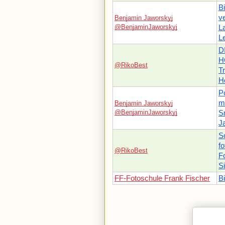
B
v
Benjamin Jaworskyj
@BenjaminJaworskyj
L
L
D
H
@RikoBest
T
H
Po
m
Benjamin Jaworskyj
@BenjaminJaworskyj
S
J
S
fo
@RikoBest
F
S
FF-Fotoschule Frank Fischer
B