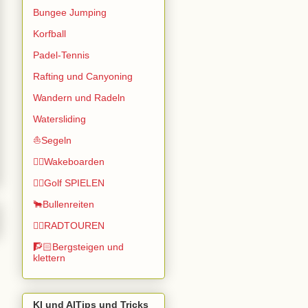
Bungee Jumping
Korfball
Padel-Tennis
Rafting und Canyoning
Wandern und Radeln
Watersliding
⛵Segeln
🏄🏽Wakeboarden
🏌️‍♂️Golf SPIELEN
🐂Bullenreiten
🚴‍♂️RADTOUREN
🧗🏻Bergsteigen und
klettern
KI und AITips und Tricks