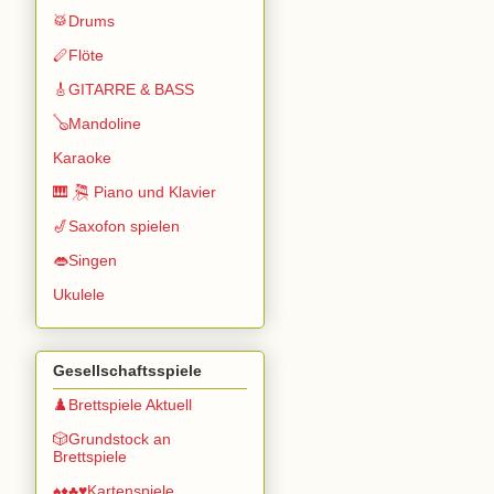
🥁Drums
🪈Flöte
🎸GITARRE & BASS
🪕Mandoline
Karaoke
🎹 🎘 Piano und Klavier
🎷Saxofon spielen
👄Singen
Ukulele
Gesellschaftsspiele
♟️Brettspiele Aktuell
🎲Grundstock an
Brettspiele
♠️♦️♣️♥️Kartenspiele