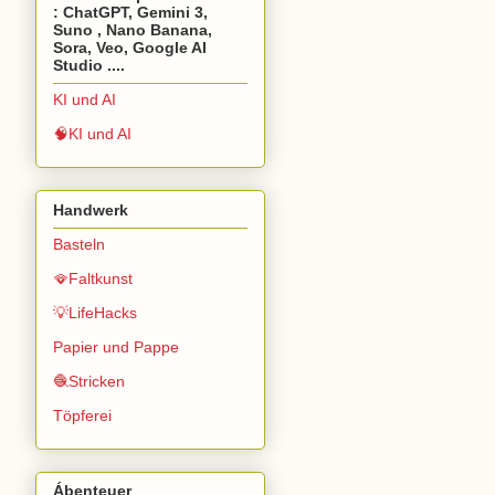
: ChatGPT, Gemini 3,
Suno , Nano Banana,
Sora, Veo, Google AI
Studio ....
KI und AI
🧠KI und AI
Handwerk
Basteln
🪭Faltkunst
💡LifeHacks
Papier und Pappe
🧶Stricken
Töpferei
Ábenteuer