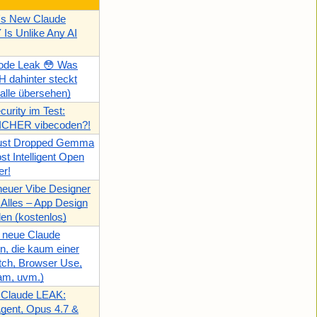
c's New Claude
s Unlike Any AI
ode Leak 😳 Was
 dahinter steckt
alle übersehen)
urity im Test:
SICHER vibecoden?!
ust Dropped Gemma
st Intelligent Open
er!
euer Vibe Designer
 Alles – App Design
en (kostenlos)
 neue Claude
n, die kaum einer
titch, Browser Use,
am, uvm.)
 Claude LEAK:
Agent, Opus 4.7 &