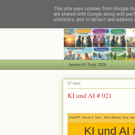
This site uses cookies from Google to 
are shared with Google along with per
statistics, and to detect and address 
besten KI Tools 2026
07 April
KI und AI # 021
ChatGPT, Gemini 3, Suno , Nano Banana, Sora, Veo
KI und AI