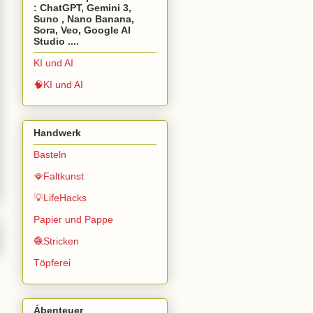
: ChatGPT, Gemini 3,
Suno , Nano Banana,
Sora, Veo, Google AI
Studio ....
KI und AI
🧠KI und AI
Handwerk
Basteln
🪭Faltkunst
💡LifeHacks
Papier und Pappe
🧶Stricken
Töpferei
Ábenteuer