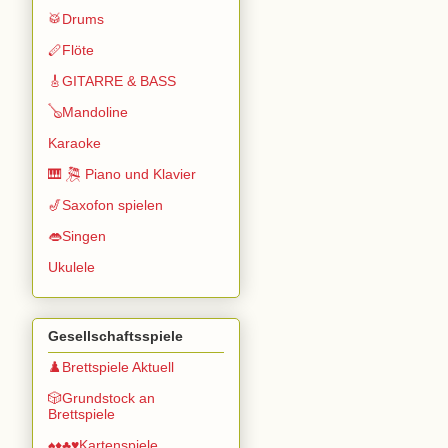
🥁Drums
🪈Flöte
🎸GITARRE & BASS
🪕Mandoline
Karaoke
🎹 🎘 Piano und Klavier
🎷Saxofon spielen
👄Singen
Ukulele
Gesellschaftsspiele
♟️Brettspiele Aktuell
🎲Grundstock an
Brettspiele
♠️♦️♣️♥️Kartenspiele