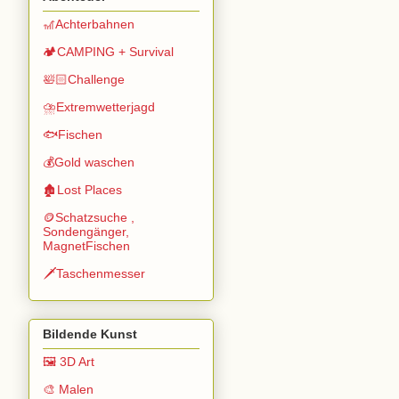
🎢Achterbahnen
🏕️CAMPING + Survival
🛀🏻Challenge
⛈️Extremwetterjagd
🐟Fischen
💰Gold waschen
🏚️Lost Places
🪙Schatzsuche ,
Sondengänger,
MagnetFischen
🗡️Taschenmesser
Bildende Kunst
🖼️ 3D Art
🎨 Malen