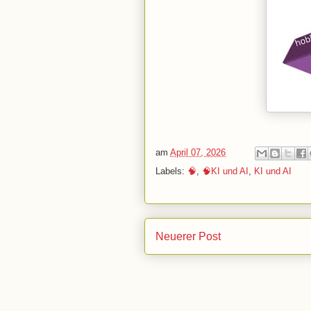
am
April 07, 2026
Labels:
🧠
,
🧠KI und AI
,
KI und AI
Neuerer Post