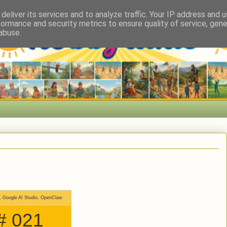
deliver its services and to analyze traffic. Your IP address and 
formance and security metrics to ensure quality of service, gen
abuse.
, Google AI Studio, OpenClaw
 # 021