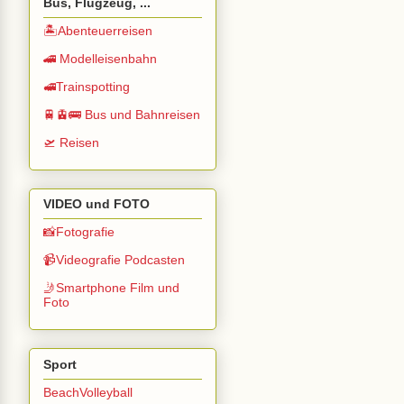
Bus, Flugzeug, ...
🏝️Abenteuerreisen
🚄 Modelleisenbahn
🚅Trainspotting
🚆🚊🚌 Bus und Bahnreisen
🛫 Reisen
VIDEO und FOTO
📸Fotografie
📹Videografie Podcasten
🤳Smartphone Film und
Foto
Sport
BeachVolleyball