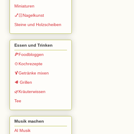
Miniaturen
💅🏻Nagelkunst
Steine und Holzscheiben
Essen und Trinken
🍕Foodbloggen
🍲Kochrezepte
🍹Getränke mixen
🥩 Grillen
🌿Kräuterwissen
Tee
Musik machen
AI Musik