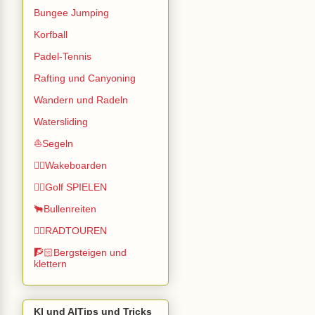
Bungee Jumping
Korfball
Padel-Tennis
Rafting und Canyoning
Wandern und Radeln
Watersliding
⛵Segeln
🏄🏽Wakeboarden
🏌️‍♂️Golf SPIELEN
🐂Bullenreiten
🚴‍♂️RADTOUREN
🧗🏻Bergsteigen und
klettern
KI und AITips und Tricks