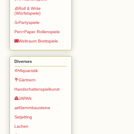
🧊Roll & Write
(Würfelspiele)
🥳Partyspiele
Pen+Paper Rollenspiele
🌃Weltraum Brettspiele
Diverses
🐟Aquaristik
💐Gärtnern
Handschattenspielkunst
🏯JAPAN
🧱Klemmbausteine
Setjetting
Lachen