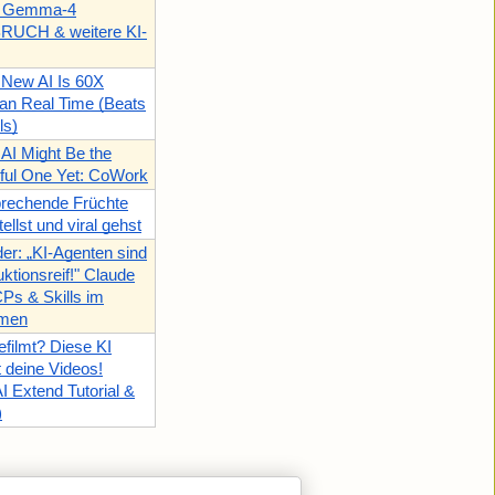
n! Gemma-4
UCH & weitere KI-
 New AI Is 60X
an Real Time (Beats
ls)
AI Might Be the
ful One Yet: CoWork
prechende Früchte
tellst und viral gehst
r: „KI-Agenten sind
uktionsreif!" Claude
Ps & Skills im
hmen
efilmt? Diese KI
t deine Videos!
AI Extend Tutorial &
)