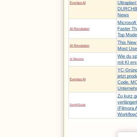
Ultrapla
Everlast AI
DURCHBR
News
Microsoft
Faster Th
AI Revolution
Top Mode
This New 
AI Revolution
Most Use
Wie du s
AI Mentors
mit KI ers
YC-Gründe
jetzt prod
Everlast AI
Code, MC
Unterne
Zu kurz g
verlänger
DeinKIGuide
(Filmora 
Workflow