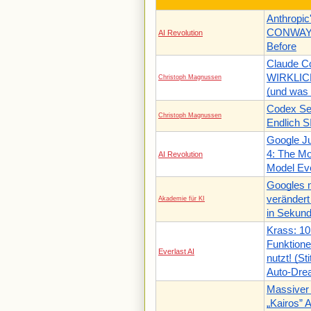
Anthropi
CONWAY I
AI Revolution
Before
Claude C
WIRKLICH
Christoph Magnussen
(und was 
Codex Sec
Christoph Magnussen
Endlich 
Google J
4: The Mo
AI Revolution
Model Ev
Googles n
verändert
Akademie für KI
in Sekund
Krass: 10
Funktione
Everlast AI
nutzt! (S
Auto-Dre
Massiver
„Kairos” 