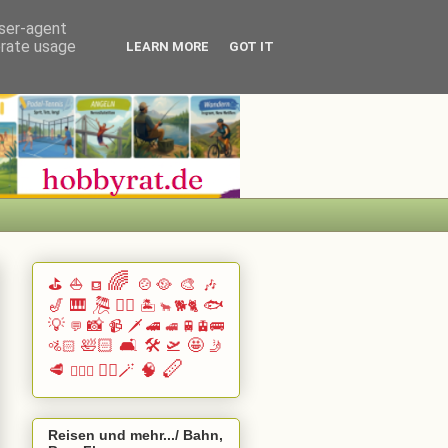
user-agent
erate usage
LEARN MORE
GOT IT
🌈
⛳
⛵
🍲🥘
🎨
🎶
⛾
🎷
🎹 🎘
🏄🏽
🐟
🏝️
🐕🐈
🐂
💡
📸
📹
🗡️
🚄
🚆🚊🚌
💬
🚅
🛀🏻
🛋️
🛠️
🛫
🤩
🚵🏻
🤳
🪈
🥩
🧙‍♂️🪄
🧠
🧗🏻‍♀️
Reisen und mehr.../ Bahn,