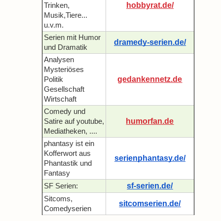
hobbyrat.de/
Trinken,
Musik,Tiere...
u.v.m.
Serien mit Humor
dramedy-serien.de/
und Dramatik
Analysen
Mysteriöses
gedankennetz.de
Politik
Gesellschaft
Wirtschaft
Comedy und
humorfan.de
Satire auf youtube,
Mediatheken, ....
phantasy ist ein
Kofferwort aus
serienphantasy.de/
Phantastik und
Fantasy
sf-serien.de/
SF Serien:
Sitcoms,
sitcomserien.de/
Comedyserien