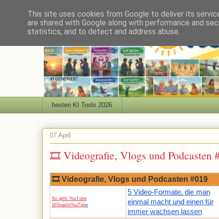
This site uses cookies from Google to deliver its servic
are shared with Google along with performance and secu
statistics, and to detect and address abuse.
besten KI Tools 2026
07 April
🎞 Videografie, Vlogs und Podcasten 
🎞 Videografie, Vlogs und Podcasten #019
5 Video-Formate, die man
So geht YouTube
einmal macht und einen für
@SogehtYouTub
e
immer wachsen lassen