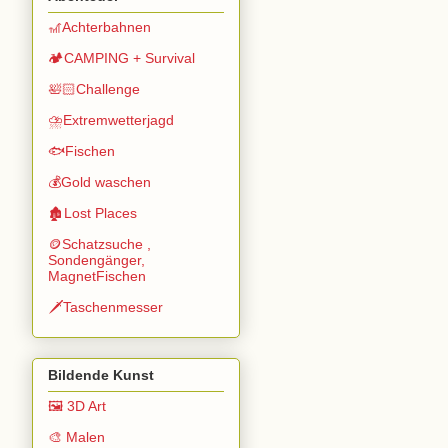
🎢Achterbahnen
🏕️CAMPING + Survival
🛀🏻Challenge
⛈️Extremwetterjagd
🐟Fischen
💰Gold waschen
🏚️Lost Places
🪙Schatzsuche ,
Sondengänger,
MagnetFischen
🗡️Taschenmesser
Bildende Kunst
🖼️ 3D Art
🎨 Malen