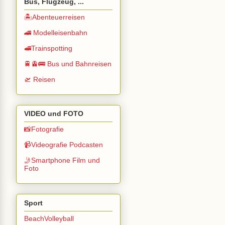
Bus, Flugzeug, ...
🏝️Abenteuerreisen
🚄 Modelleisenbahn
🚅Trainspotting
🚆🚊🚌 Bus und Bahnreisen
🛫 Reisen
VIDEO und FOTO
📸Fotografie
📹Videografie Podcasten
🤳Smartphone Film und
Foto
Sport
BeachVolleyball