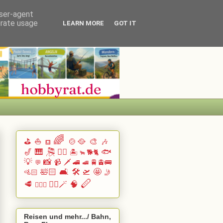
user-agent
erate usage
LEARN MORE
GOT IT
🌈
⛳
⛵
🍲🥘
🎨
🎶
⛾
🎷
🎹 🎘
🏄🏽
🐟
🏝️
🐕🐈
🐂
💡
📸
📹
🗡️
🚄
🚆🚊🚌
💬
🚅
🛀🏻
🛋️
🛠️
🛫
🤩
🚵🏻
🤳
🪈
🥩
🧙‍♂️🪄
🧠
🧗🏻‍♀️
Reisen und mehr.../ Bahn,