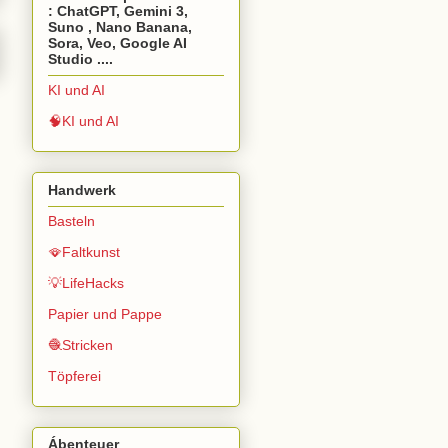
: ChatGPT, Gemini 3,
Suno , Nano Banana,
Sora, Veo, Google AI
Studio ....
KI und AI
🧠KI und AI
Handwerk
Basteln
🪭Faltkunst
💡LifeHacks
Papier und Pappe
🧶Stricken
Töpferei
Ábenteuer