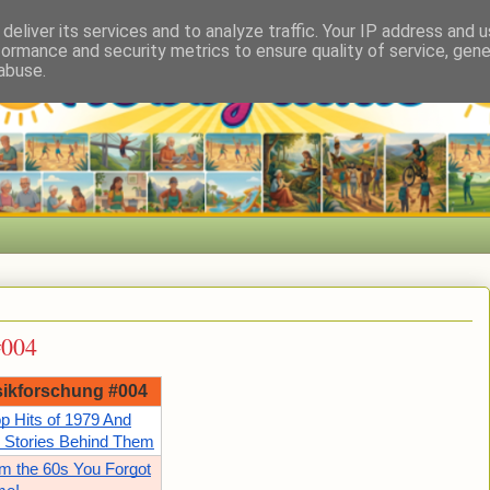
deliver its services and to analyze traffic. Your IP address and 
formance and security metrics to ensure quality of service, gen
abuse.
#004
ikforschung #004
p Hits of 1979 And
 Stories Behind Them
m the 60s You Forgot