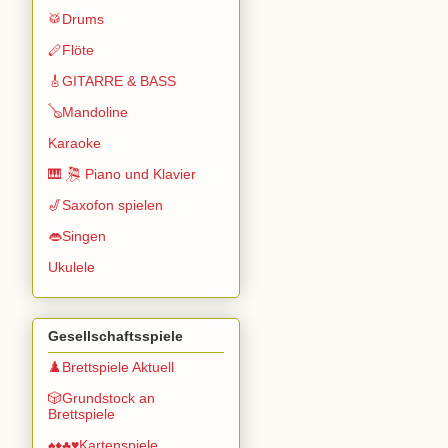
🥁Drums
🪈Flöte
🎸GITARRE & BASS
🪕Mandoline
Karaoke
🎹 🎘 Piano und Klavier
🎷Saxofon spielen
👄Singen
Ukulele
Gesellschaftsspiele
♟️Brettspiele Aktuell
🎲Grundstock an
Brettspiele
♠️♦️♣️♥️Kartenspiele