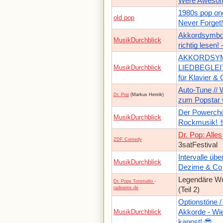
Were Aweso
1980s pop one
old pop
Never Forget!
Akkordsymbol
MusikDurchblick
richtig lesen!
AKKORDSYMBO
MusikDurchblick
LIEDBEGLEIT
für Klavier & 
Auto-Tune // 
Dr. Pop
(Markus Henrik)
zum Popstar 
Der Powercho
MusikDurchblick
Rockmusik! 
Dr. Pop: Alles
ZDF Comedy
3satFestival
Intervalle üb
MusikDurchblick
Dezime & Co
Legendäre Wor
Dr. Pops Tonstudio
-
radioeins.de
(Teil 2)
Optionstöne /
MusikDurchblick
Akkorde - Wi
kannst! 😎