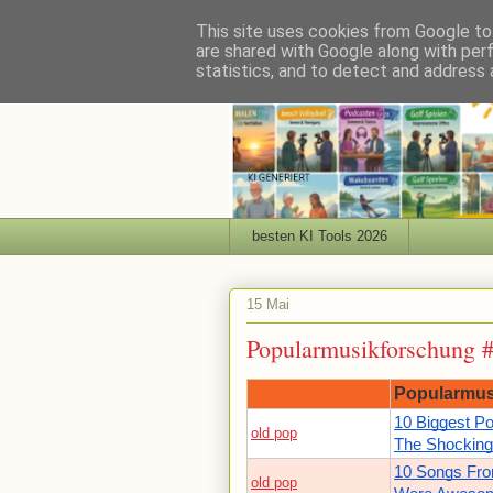
This site uses cookies from Google to 
are shared with Google along with per
statistics, and to detect and address 
besten KI Tools 2026
15 Mai
Popularmusikforschung 
Popularmus
10 Biggest Po
old pop
The Shocking
10 Songs Fro
old pop