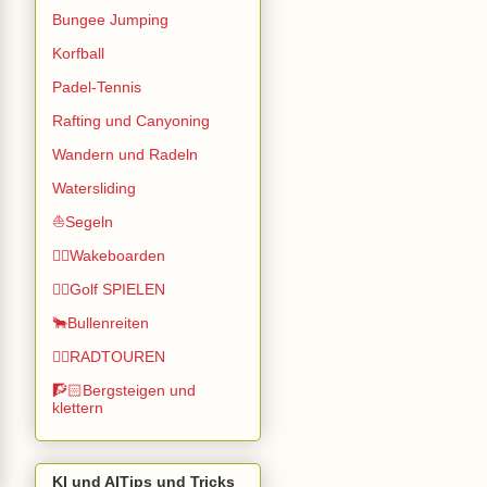
Bungee Jumping
Korfball
Padel-Tennis
Rafting und Canyoning
Wandern und Radeln
Watersliding
⛵Segeln
🏄🏽Wakeboarden
🏌️‍♂️Golf SPIELEN
🐂Bullenreiten
🚴‍♂️RADTOUREN
🧗🏻Bergsteigen und
klettern
KI und AITips und Tricks