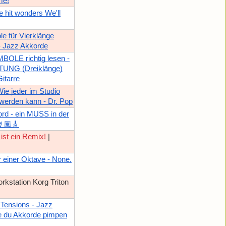
me!
 hit wonders We'll
e für Vierklänge
 - Jazz Akkorde
LE richtig lesen -
UNG (Dreiklänge)
Gitarre
Wie jeder im Studio
werden kann - Dr. Pop
rd - ein MUSS in der
🤘🏽🎸
 ist ein Remix!
|
er einer Oktave - None,
kstation Korg Triton
 Tensions - Jazz
e du Akkorde pimpen