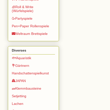
🧊Roll & Write
(Würfelspiele)
🥳Partyspiele
Pen+Paper Rollenspiele
🌃Weltraum Brettspiele
Diverses
🐟Aquaristik
💐Gärtnern
Handschattenspielkunst
🏯JAPAN
🧱Klemmbausteine
Setjetting
Lachen