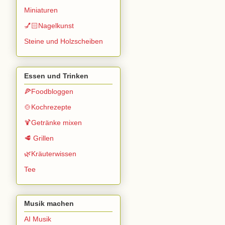
Miniaturen
💅🏻Nagelkunst
Steine und Holzscheiben
Essen und Trinken
🍕Foodbloggen
🍲Kochrezepte
🍹Getränke mixen
🥩 Grillen
🌿Kräuterwissen
Tee
Musik machen
AI Musik