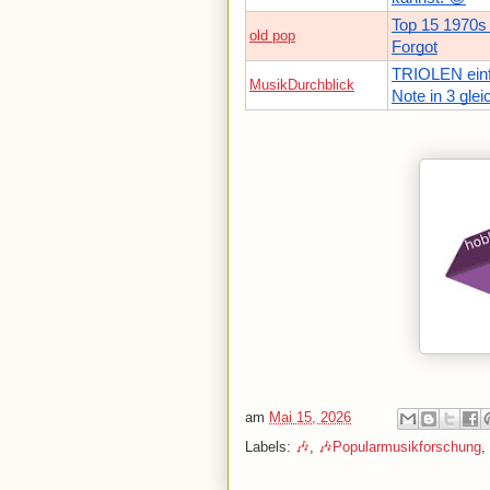
Top 15 1970s
old pop
Forgot
TRIOLEN einfa
MusikDurchblick
Note in 3 gleic
am
Mai 15, 2026
Labels:
🎶
,
🎶Popularmusikforschung
,