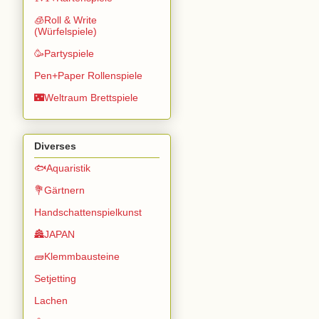
🧊Roll & Write
(Würfelspiele)
🥳Partyspiele
Pen+Paper Rollenspiele
🌃Weltraum Brettspiele
Diverses
🐟Aquaristik
💐Gärtnern
Handschattenspielkunst
🏯JAPAN
🧱Klemmbausteine
Setjetting
Lachen