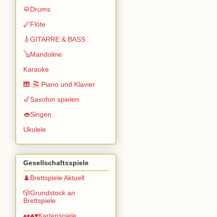
🥁Drums
🪈Flöte
🎸GITARRE & BASS
🪕Mandoline
Karaoke
🎹 🎘 Piano und Klavier
🎷Saxofon spielen
👄Singen
Ukulele
Gesellschaftsspiele
♟️Brettspiele Aktuell
🎲Grundstock an
Brettspiele
♠️♦️♣️♥️Kartenspiele