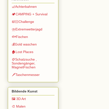
🎢Achterbahnen
🏕️CAMPING + Survival
🛀🏻Challenge
⛈️Extremwetterjagd
🐟Fischen
💰Gold waschen
🏚️Lost Places
🪙Schatzsuche ,
Sondengänger,
MagnetFischen
🗡️Taschenmesser
Bildende Kunst
🖼️ 3D Art
🎨 Malen