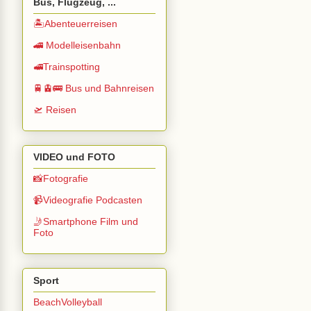
Bus, Flugzeug, ...
🏝️Abenteuerreisen
🚄 Modelleisenbahn
🚅Trainspotting
🚆🚊🚌 Bus und Bahnreisen
🛫 Reisen
VIDEO und FOTO
📸Fotografie
📹Videografie Podcasten
🤳Smartphone Film und
Foto
Sport
BeachVolleyball