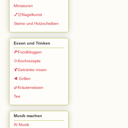
Miniaturen
💅🏻Nagelkunst
Steine und Holzscheiben
Essen und Trinken
🍕Foodbloggen
🍲Kochrezepte
🍹Getränke mixen
🥩 Grillen
🌿Kräuterwissen
Tee
Musik machen
AI Musik