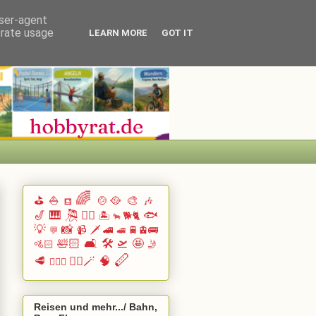
user-agent
erate usage
LEARN MORE
GOT IT
🌈
⛳
⛵
🍲🥘
🎨
🎶
⛾
🎷
🎹 🎘
🏄🏽
🐟
🏝️
🐕🐈
🐂
💡
📸
📹
🗡️
🚄
🚆🚊🚌
💬
🚅
🛀🏻
🛋️
🛠️
🛫
🤩
🚵🏻
🤳
🪈
🥩
🧙‍♂️🪄
🧠
🧗🏻‍♀️
Reisen und mehr.../ Bahn,