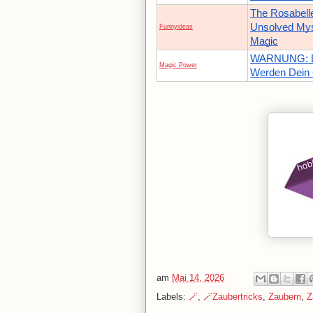
The Rosabelle
Unsolved Myst
Funnyideas
Magic
WARNUNG: Di
Magic Power
Werden Dein 
am
Mai 14, 2026
Labels:
🪄
,
🪄Zaubertricks
,
Zaubern
,
Z