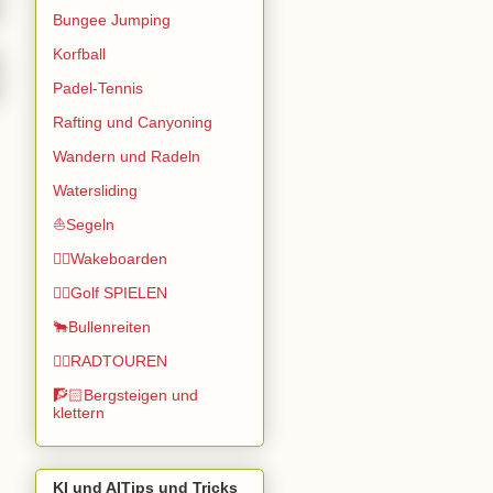
Bungee Jumping
Korfball
Padel-Tennis
Rafting und Canyoning
Wandern und Radeln
Watersliding
⛵Segeln
🏄🏽Wakeboarden
🏌️‍♂️Golf SPIELEN
🐂Bullenreiten
🚴‍♂️RADTOUREN
🧗🏻Bergsteigen und
klettern
KI und AITips und Tricks