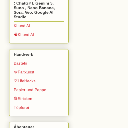
: ChatGPT, Gemini 3,
Suno , Nano Banana,
Sora, Veo, Google AI
Studio ....
KI und AI
🧠KI und AI
Handwerk
Basteln
🪭Faltkunst
💡LifeHacks
Papier und Pappe
🧶Stricken
Töpferei
Ábenteuer