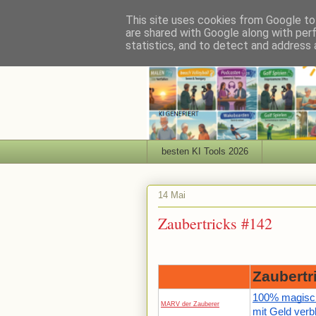
This site uses cookies from Google to 
are shared with Google along with per
statistics, and to detect and address 
besten KI Tools 2026
14 Mai
Zaubertricks #142
Zaubertr
100% magisch
MARV der Zauberer
mit Geld verbl