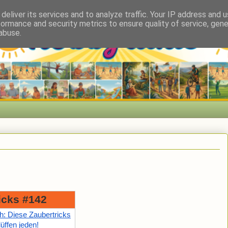
deliver its services and to analyze traffic. Your IP address and 
formance and security metrics to ensure quality of service, gen
abuse.
icks #142
: Diese Zaubertricks
üffen jeden!